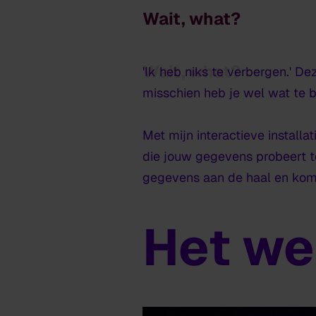
Wait, what?
Wait, what?
'Ik heb niks te verbergen.' D
misschien heb je wel wat te 
Met mijn interactieve installa
die jouw gegevens probeert te 
gegevens aan de haal en komt
Het we