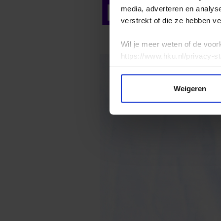
De ma
media, adverteren en analys
verstrekt of die ze hebben v
Wil je meer weten of de voor
https://www.hku.nl/privacy-s
Weigeren