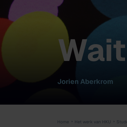
Wait
Jorien Aberkrom
Home
Het werk van HKU
Stud