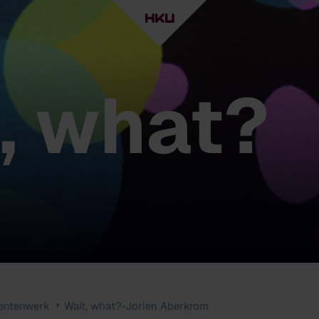
, what?
entenwerk
Wait, what?-Jorien Aberkrom