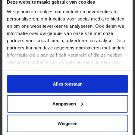
Deze website maakt gebruik van cookies
Ook bereik je locatie Nieuwekade gemakkelijk met de
We gebruiken cookies om content en advertenties te
fiets. Je kunt je fiets stallen in de afgesloten
personaliseren, om functies voor social media te bieden
en om ons websiteverkeer te analyseren. Ook delen we
fietsenstalling op -1. Hier kom je via de parkeergarage.
informatie over uw gebruik van onze site met onze
partners voor social media, adverteren en analyse. Deze
Openbaar vervoer
partners kunnen deze gegevens combineren met andere
informatie die u aan ze heeft verstrekt of die ze hebben
Kom je met de bus, dan kun je uitstappen bij de
verzameld op basis van uw gebruik van hun services.
bushalte Sint Jacobsstraat of bushalte Vredenburg.
Vanaf beide haltes is het 5 minuten lopen. Kijk voor de
Wil je meer weten of de voorkeur aanpassen, bekijk dan
dienstregeling van het OV in Utrecht op
U-OV
.
deze pagina:
Alles toestaan
https://www.hku.nl/privacy-statement-en-
disclaimer/cookie
Parkeren
Aanpassen
Onze parkeergarage is voor medewerkers en heeft
enkele plekken voor bezoekers. Op de website
Weigeren
parkerenindestad.nl
vind je waar je kunt parkeren en