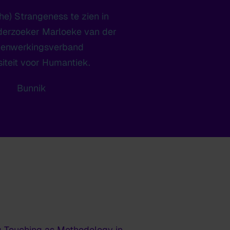
the) Strangeness
te zien in
derzoeker Marloeke van der
amenwerkingsverband
iteit voor Humantiek.
Bunnik
g Touching as Methodology in