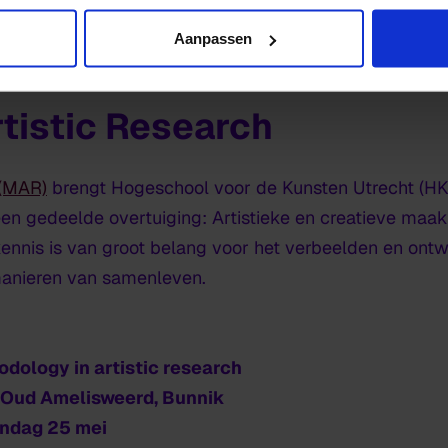
n rondom zorg en ethiek meespelen. Deze vragen word
Aanpassen
 participeren in het kunstwerk.
tistic Research
 (MAR)
brengt Hogeschool voor de Kunsten Utrecht (HKU
en gedeelde overtuiging: Artistieke en creatieve maa
ennis is van groot belang voor het verbeelden en ont
anieren van samenleven.
dology in artistic research
s Oud Amelisweerd, Bunnik
andag 25 mei