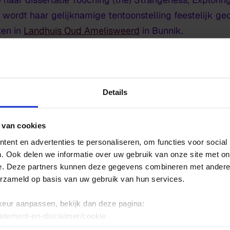
d wordt haar gelijknamige tentoonstelling feestelijk g
ken in
Landhuis Oud Amelisweerd
in Bunnik.
 manier van zijn-doen-de
Details
oject
onderzoekt Marloeke van der Vlugt aanraking al
e of nabijheid. Vanuit een interdisciplinaire artistieke 
 van cookies
kunst en scenografie met theorieën uit fenomenologie,
ent en advertenties te personaliseren, om functies voor social
. Ook delen we informatie over uw gebruik van onze site met on
e. Deze partners kunnen deze gegevens combineren met andere i
onstelling
erzameld op basis van uw gebruik van hun services.
keur aanpassen, bekijk dan deze pagina:
selectie van de experimenten die Marloeke tijdens haa
tatement-en-disclaimer/cookie
Amelisweerd. Zo ontvouwt zich een relationele, tijds