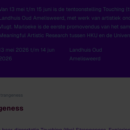
Van 13 mei t/m 15 juni is de tentoonstelling
Touching (
Landhuis Oud Amelisweerd, met werk van artistiek on
Vlugt. Marloeke is de eerste promovendus van het s
Meaningful Artistic Research tussen HKU en de Univers
13 mei 2026 t/m 14 jun
Landhuis Oud
2026
Amelisweerd
Strangeness
ngeness
 haar dissertatie
T
ouching (the) Strangeness, Explorin