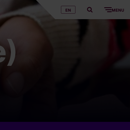
EN
MENU
e)