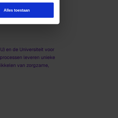
en opgeroepen binnen het
Alles toestaan
) en de Universiteit voor
kprocessen leveren unieke
wikkelen van zorgzame,