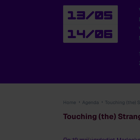
13/05
14/06
Home
Agenda
Touching (the) 
Touching (the) Stra
Expositie
Op 19 mei verdedigt Marloeke