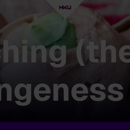
hing (th
ngeness