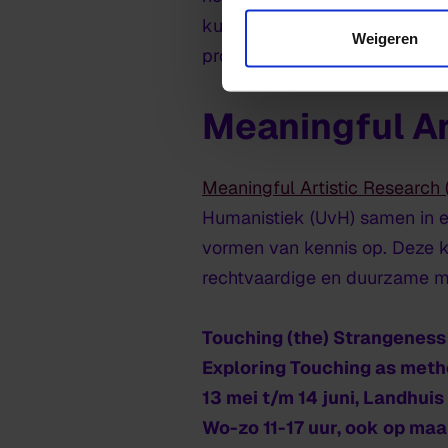
kunstpraktijk, waarin vrage
Weigeren
proces van maken, ervaren, of
Meaningful Ar
Meaningful Artistic Research
Humanistiek (UvH) samen in e
vormen van kennis op. Deze k
rechtvaardige en duurzame m
Touching (the) Strangeness
Exploring Touching as metho
13 mei t/m 14 juni, Landhui
Wo-zo 11-17 uur, ook op ma