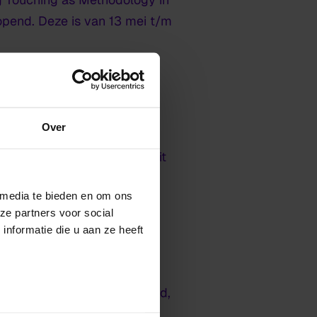
eopend. Deze is van 13 mei t/m
nken
Over
s een manier van zijn-doen-
praktijk verbindt ze kennis uit
 kunstfilosofie en
 media te bieden en om ons
ze partners voor social
nformatie die u aan ze heeft
r onderzoek heeft ontwikkeld,
gebonden, belichaamde