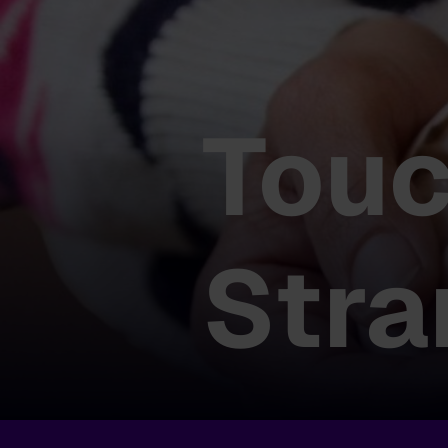
Touc
Stra