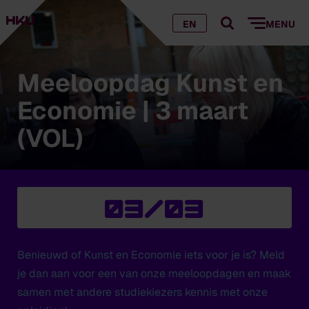
EN
MENU
Meeloopdag Kunst en
Economie | 3 maart
(VOL)
03/03
Benieuwd of Kunst en Economie iets voor je is? Meld
je dan aan voor een van onze meeloopdagen en maak
samen met andere studiekiezers kennis met onze