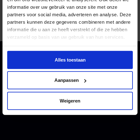
mogelijkheid hebt om onze opleiding beter te leren
informatie over uw gebruik van onze site met onze
kennen.
partners voor social media, adverteren en analyse. Deze
partners kunnen deze gegevens combineren met andere
Bekijk hier alle meeloopdagen
informatie die u aan ze heeft verstrekt of die ze hebben
verzameld op basis van uw gebruik van hun services.
Wil je meer weten of de voorkeur aanpassen, bekijk dan
deze pagina:
Alles toestaan
https://www.hku.nl/privacy-statement-en-
disclaimer/cookie
Aanpassen
Weigeren