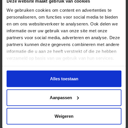
Deze website maakt gebruik van cookies
account kunnen in de spambox terecht komen. We
We gebruiken cookies om content en advertenties te
adviseren je om een e-mailadres met een andere mail
personaliseren, om functies voor social media te bieden
extensie te gebruiken.
en om ons websiteverkeer te analyseren. Ook delen we
informatie over uw gebruik van onze site met onze
• Je bent er zelf verantwoordelijk voor je mail
partners voor social media, adverteren en analyse. Deze
regelmatig te checken. Vergeet hierbij niet te kijken of
partners kunnen deze gegevens combineren met andere
informatie die u aan ze heeft verstrekt of die ze hebben
er niet per ongeluk mail in je spambox terecht is
verzameld op basis van uw gebruik van hun services.
gekomen.
Wil je meer weten of de voorkeur aanpassen, bekijk dan
• Berichten over je toelating worden ook naar je
deze pagina:
Alles toestaan
Studielink account gestuurd.
https://www.hku.nl/privacy-statement-en-
disclaimer/cookie
Aanpassen
• Wanneer je mailadres gebounced wordt (dus niet
bezorgd kan worden), neemt HKU Onderwijs- en
Studentzaken hierover contact met je op.
Weigeren