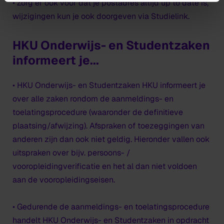
• Zorg er ook voor dat je postadres altijd up to date is,
wijzigingen kun je ook doorgeven via Studielink.
HKU Onderwijs- en Studentzaken
informeert je...
• HKU Onderwijs- en Studentzaken HKU informeert je
over alle zaken rondom de aanmeldings- en
toelatingsprocedure (waaronder de definitieve
plaatsing/afwijzing). Afspraken of toezeggingen van
anderen zijn dan ook niet geldig. Hieronder vallen ook
uitspraken over bijv. persoons- /
vooropleidingverificatie en het al dan niet voldoen
aan de vooropleidingseisen.
• Gedurende de aanmeldings- en toelatingsprocedure
handelt HKU Onderwijs- en Studentzaken in opdracht