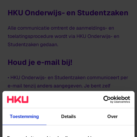
HKU Onderwijs- en Studentzaken
Alle communicatie omtrent de aanmeldings- en
toelatingsprocedure wordt via HKU Onderwijs- en
Studentzaken gedaan.
Houd je e-mail bij!
• HKU Onderwijs- en Studentzaken communiceert per
e-mail tenzij anders aangegeven. Je bent zelf
verantwoordelijk dat het juiste e-mailadres
gehanteerd wordt. Eventuele wijzigingen kun je
doorgeven in Studielink.
Toestemming
Details
Over
Let op: berichten die worden verstuurd naar een
@live.nl, @hotmail.com/hotmail.nl of @outlook.com