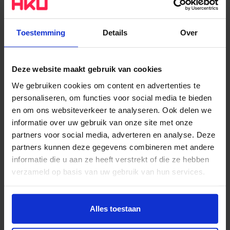
Aanmelden Pre-master HKU
Utrechts Conservatorium
Toestemming
Details
Over
Om je aan te melden voor de
Pre-master HKU
Utrechts Conservatorium
volg je de
Deze website maakt gebruik van cookies
aanmeldingsprocedure voor de reguliere
Masteropleiding
. Je kunt in Studielink een 'verzoek
We gebruiken cookies om content en advertenties te
tot inschrijving' doen voor de Master of Music
personaliseren, om functies voor social media te bieden
en om ons websiteverkeer te analyseren. Ook delen we
(Performance). In de vragenlijst en tijdens je
informatie over uw gebruik van onze site met onze
praktijktoelating geef je aan dat je toelating wilt doen
partners voor social media, adverteren en analyse. Deze
voor de Pre-master.
partners kunnen deze gegevens combineren met andere
informatie die u aan ze heeft verstrekt of die ze hebben
Aanmelden Pre-master
verzameld op basis van uw gebruik van hun services.
Interieurarchitectuur
Wil je meer weten of de voorkeur aanpassen, bekijk dan
deze pagina:
Alles toestaan
Aanmelden voor de
Pre-master Interieurarchitectuur
https://www.hku.nl/privacy-statement-en-
gaat via het aanmeldsysteem Osiris.