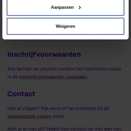
disclaimer/cookie
Aanpassen
Meld je aan via Osiris!
Weigeren
Als we jouw aanmelding hebben ontvangen word je
per e-mail uitgenodigd voor een toelating.
Inschrijfvoorwaarden
Alle rechten en plichten rondom het inschrijven staan
in de
inschrijfvoorwaarden cursussen
.
Contact
Heb je vragen? Kijk eerst of het antwoord bij de
veelgestelde vragen
staat.
Kom je er niet uit? Neem dan contact op met een van