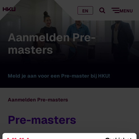
EN
MENU
Aanmelden Pre-
masters
Meld je aan voor een Pre-master bij HKU!
Aanmelden Pre-masters
Pre-masters