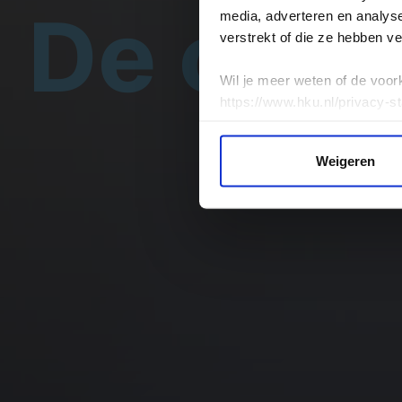
De curs
media, adverteren en analys
verstrekt of die ze hebben v
Wil je meer weten of de voor
https://www.hku.nl/privacy-s
Weigeren