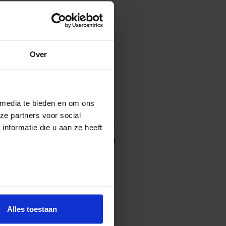
s bezig met thema’s die
 zijn daarom erg gewild in
omst, door het beste
Over
erwijsvormen om kennis te
 media te bieden en om ons
he ontwikkelingen een
ze partners voor social
n. Zo’n omgeving vraagt wel
nformatie die u aan ze heeft
genvallers en successen. Zo
Alles toestaan