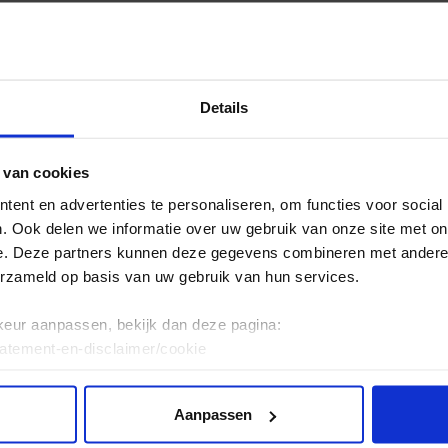
waardeerd in de huidige maatschappij. We houden on
n een samenleving die steeds verandert. Onze studenten
spraktijken. We bereiden hen optimaal voor op de toek
Details
 van cookies
rs en het werkveld hebben behoefte aan nieuwe ond
ent en advertenties te personaliseren, om functies voor social
 rijke leeromgeving. Een omgeving waar technologisc
. Ook delen we informatie over uw gebruik van onze site met on
rdeel van zijn, en waarin leren en werken samenkome
e. Deze partners kunnen deze gegevens combineren met andere i
studenten. Zij durven te experimenten en leren van te
erzameld op basis van uw gebruik van hun services.
ekende kunstenaars en creatieve professionals.
keur aanpassen, bekijk dan deze pagina:
tatement-en-disclaimer/cookie
ellingsplan 2019-2024
Aanpassen