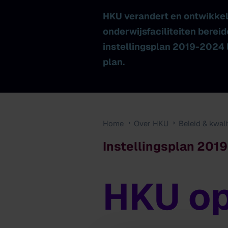
HKU verandert en ontwikkel
onderwijsfaciliteiten bere
instellingsplan 2019-2024 l
plan.
Home
Over HKU
Beleid & kwali
Instellingsplan 201
HKU op
Instellingsplan
2019-2024