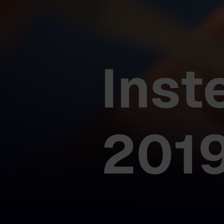
Inst
201