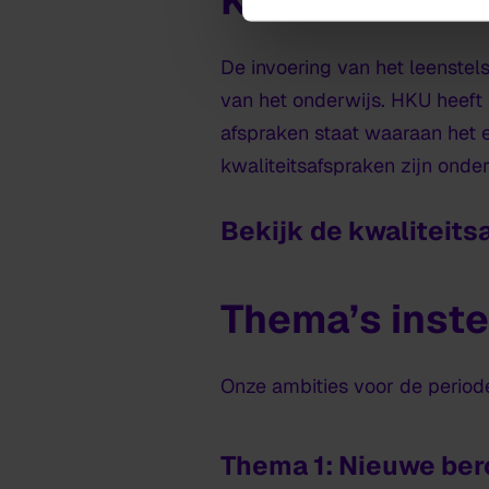
Kwaliteitsafs
De invoering van het leenstel
van het onderwijs. HKU heeft
afspraken staat waaraan het 
kwaliteitsafspraken zijn onder
Bekijk de kwaliteits
Thema’s inste
Onze ambities voor de perio
Thema 1: Nieuwe ber