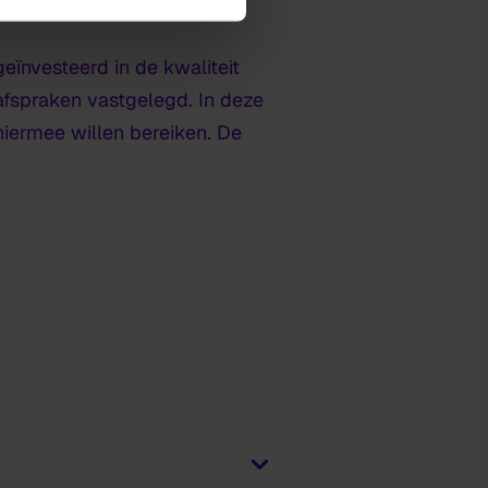
eïnvesteerd in de kwaliteit
afspraken vastgelegd. In deze
iermee willen bereiken. De