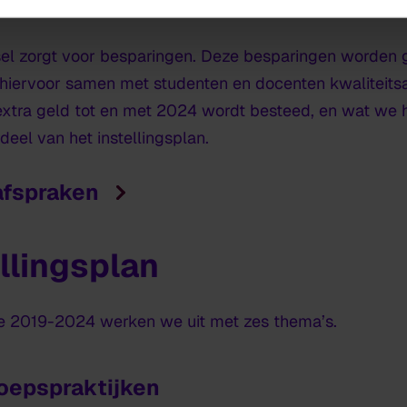
praken
sel zorgt voor besparingen. Deze besparingen worden g
 hiervoor samen met studenten en docenten kwaliteits
extra geld tot en met 2024 wordt besteed, en wat we h
deel van het instellingsplan.
afspraken
llingsplan
de 2019-2024 werken we uit met zes thema’s.
oepspraktijken