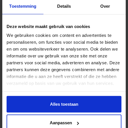
Marieke is alumna van de master Crossover Creativity
Toestemming
Details
Over
en een super indrukwekkende innovator in het
onderwijs. Een ontzettend complex veld om in te
innoveren, maar Marieke laat zien dat het mogelijk is!
Deze website maakt gebruik van cookies
Klik hier voor de aflevering
We gebruiken cookies om content en advertenties te
personaliseren, om functies voor social media te bieden
Over Robin Smallenbroek
en om ons websiteverkeer te analyseren. Ook delen we
informatie over uw gebruik van onze site met onze
partners voor social media, adverteren en analyse. Deze
Robin Smallenbroek studeerde Kunst & Economie aan
partners kunnen deze gegevens combineren met andere
HKU waarna hij de Master Crossover Creativity heeft
informatie die u aan ze heeft verstrekt of die ze hebben
afgerond. Met zijn podcast wil hij de manieren waarop
verzameld op basis van uw gebruik van hun services.
innovatie tot stand komt duidelijker op de kaart
zetten.
Wil je meer weten of de voorkeur aanpassen, bekijk dan
deze pagina:
Alles toestaan
Smallenbroek: ‘Design Thinking is in veel gevallen een
https://www.hku.nl/privacy-statement-en-
sterke basis, maar vraagt ook doorontwikkeling en
disclaimer/cookie
contextafhankelijke aanpassingen. Effectieve
Aanpassen