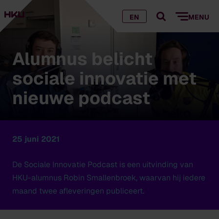
EN
MENU
Alumnus belicht
sociale innovatie met
nieuwe podcast
25 juni 2021
De Sociale Innovatie Podcast is een uitvinding van
HKU-alumnus Robin Smallenbroek, waarvan hij iedere
maand twee afleveringen publiceert.