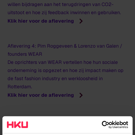
willen bijdragen aan het terugdringen van CO2-
uitstoot en hoe zij feedback inwinnen en gebruiken.
Klik hier voor de aflevering
Aflevering 4: Pim Roggeveen & Lorenzo van Galen /
founders WEAR
De oprichters van WEAR vertellen hoe hun sociale
onderneming is opgezet en hoe zij impact maken op
de fast fashion industry en werkloosheid in
Rotterdam.
Klik hier voor de aflevering
Aflevering 5: Marieke Gervers / Oprichter & directeur
Stichting sQuare