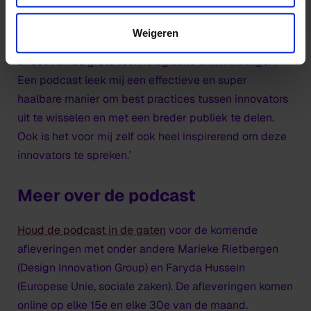
manieren van werken die we echt nodig hebben om
de grote maatschappelijke uitdagingen van onze tijd
Weigeren
aan te pakken. Denk aan klimaatverandering of het
effect van de grote technologische ontwikkelingen.
Een podcast leek mij een effectieve en super
haalbare manier om best practices tussen innovators
uit te wisselen en met een breder publiek te delen.
Ook is het voor mij zelf ook heel inspirerend om deze
innovators te spreken.’
Meer over de podcast
Houd de podcast in de gaten
voor de komende
afleveringen met onder andere Marieke Rietbergen
(Design Innovation Group) en Faryda Hussein
(Europese Unie, sociale zaken). De afleveringen komen
online op elke 15e en elke 30e van de maand.