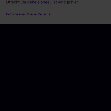
Utrecht
.
De gehele speellijst vind je
hier
.
Foto header: Diana Vellema