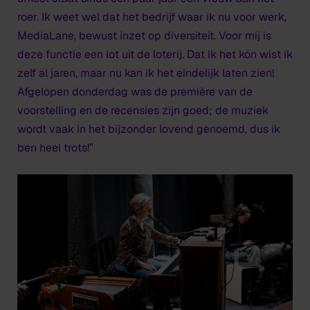
roer. Ik weet wel dat het bedrijf waar ik nu voor werk,
MediaLane, bewust inzet op diversiteit. Voor mij is
deze functie een lot uit de loterij. Dat ik het kón wist ik
zelf al jaren, maar nu kan ik het eindelijk laten zien!
Afgelopen donderdag was de première van de
voorstelling en de recensies zijn goed; de muziek
wordt vaak in het bijzonder lovend genoemd, dus ik
ben heel trots!”