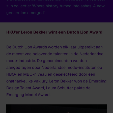
zijn collectie: 'Where history turned into ashes. A new
generation emerged'.
HKU'er Leron Bekker wint een Dutch Lion Award
De Dutch Lion Awards worden elk jaar uitgereikt aan
de meest veelbelovende talenten in de Nederlandse
mode-industrie. De genomineerden worden
aangedragen door Nederlandse mode-instituten op
HBO- en MBO-niveau en geselecteerd door een
onafhankelijke vakjury. Leron Bekker won de Emerging
Design Talent Award, Laura Schutter pakte de
Emerging Model Award.