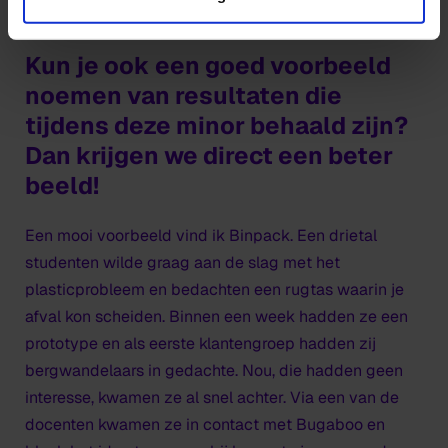
wat later zijn vruchten afwerpt.
Kun je ook een goed voorbeeld
noemen van resultaten die
tijdens deze minor behaald zijn?
Dan krijgen we direct een beter
beeld!
Een mooi voorbeeld vind ik Binpack. Een drietal
studenten wilde graag aan de slag met het
plasticprobleem en bedachten een rugtas waarin je
afval kon scheiden. Binnen een week hadden ze een
prototype en als eerste klantengroep hadden zij
bergwandelaars in gedachte. Nou, die hadden geen
interesse, kwamen ze al snel achter. Via een van de
docenten kwamen ze in contact met Bugaboo en