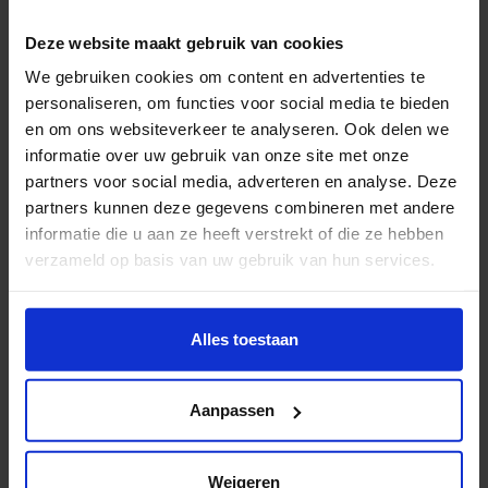
eind van elke week maak je de balans op en bepaal je
Deze website maakt gebruik van cookies
de
Epic Win
en
Epic Fail
van de week. Vanuit die
inzichten plan je die week erop weer een nieuwe test,
We gebruiken cookies om content en advertenties te
enzovoorts. En hoe vaker je zo'n ‘iteratie’ doormaakt,
personaliseren, om functies voor social media te bieden
en om ons websiteverkeer te analyseren. Ook delen we
hoe beter jouw inschattingsvermogen wordt en hoe
informatie over uw gebruik van onze site met onze
concreter je onderneming wordt.
partners voor social media, adverteren en analyse. Deze
partners kunnen deze gegevens combineren met andere
En wat is dan volgens jou de USP
informatie die u aan ze heeft verstrekt of die ze hebben
van deze minor? Of wat leer je
verzameld op basis van uw gebruik van hun services.
hier dat je nog niet in het
Wil je meer weten of de voorkeur aanpassen, bekijk dan
reguliere onderwijs meekrijgt?
deze pagina:
Alles toestaan
https://www.hku.nl/privacy-statement-en-
Het unieke van deze minor is dat je een speelse en
disclaimer/cookie
creatieve manier van ondernemen leert. Ondernemen
Aanpassen
wordt daarmee wat minder serieus en tegelijkertijd
werk je tijdens je studie aan je eigen onderneming,
Weigeren