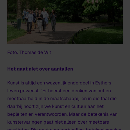
Foto: Thomas de Wit
Het gaat niet over aantallen
Kunst is altijd een wezenlijk onderdeel in Esthers
leven geweest. “Er heerst een denken van nut en
meetbaarheid in de maatschappij, en in die taal die
daarbij hoort zijn we kunst en cultuur aan het
bepleiten en verantwoorden. Maar de betekenis van
kunstervaringen gaat niet alleen over meetbare
resultaten. Die gaat over verbinding, betekenisgeving,