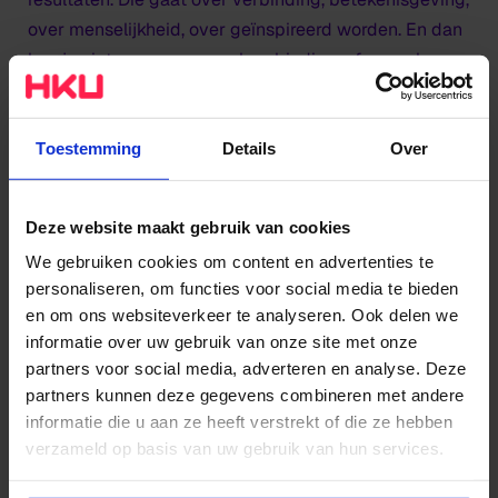
over menselijkheid, over geïnspireerd worden. En dan
kun je niet zeggen: zoveel verbinding, of zoveel
inspiratie. Dat gaat niet over aantallen.”
'Kunst gaat over verbinding,
Toestemming
Details
Over
betekenisgeving, over
menselijkheid, over geïnspireerd
Deze website maakt gebruik van cookies
worden'
We gebruiken cookies om content en advertenties te
personaliseren, om functies voor social media te bieden
en om ons websiteverkeer te analyseren. Ook delen we
Niet-meetbare taal
informatie over uw gebruik van onze site met onze
partners voor social media, adverteren en analyse. Deze
Zo kwam ze tot de onderzoeksvraag: hoe kunnen we
partners kunnen deze gegevens combineren met andere
binnen het (cultureel management) onderwijs een taal
informatie die u aan ze heeft verstrekt of die ze hebben
en argumentatie ontwikkelen om de waarde van
verzameld op basis van uw gebruik van hun services.
kunst(ervaringen) in de samenleving te begrijpen en
te beschrijven vanuit betekenis? “Omdat het niet te