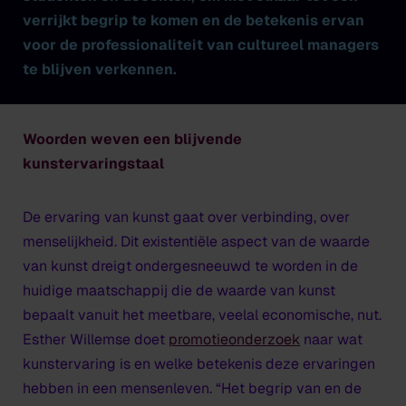
verrijkt begrip te komen en de betekenis ervan
voor de professionaliteit van cultureel managers
te blijven verkennen.
Woorden weven een blijvende
kunstervaringstaal
De ervaring van kunst gaat over verbinding, over
menselijkheid. Dit existentiële aspect van de waarde
van kunst dreigt ondergesneeuwd te worden in de
huidige maatschappij die de waarde van kunst
bepaalt vanuit het meetbare, veelal economische, nut.
Esther Willemse doet
promotieonderzoek
naar wat
kunstervaring is en welke betekenis deze ervaringen
hebben in een mensenleven. “Het begrip van en de