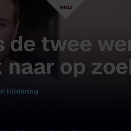
s de twee we
k naar op zo
l Hildering