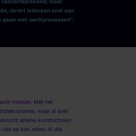
n vanzelfsprekend, maar
hebt, denkt iedereen snel aan
te gaan met werkprocessen”,
acht trokken. Met het
rijfseconomie, maar al snel
 bezocht allerlei kunstscholen
iet op kon zitten. Al die