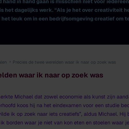
 hand in hand gaan is misschien niet voor iederee
is het dagelijks werk. “Als je het over creativiteit 
 het leuk om in een bedrijfsomgeving creatief om 
alen
Precies de twee werelden waar ik naar op zoek was
elden waar ik naar op zoek was
erkte Michael dat zowel economie als kunst zijn aand
erhoofd koos hij na het eindexamen voor een studie bed
ilde ik op zoek naar iets creatiefs”, aldus Michael. Hij
k borden waar je niet van kon eten en stoelen waar je n