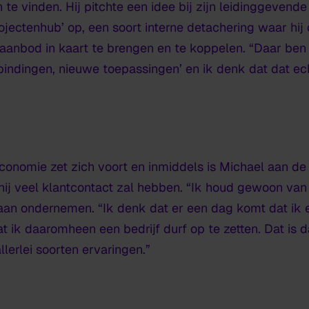
 te vinden. Hij pitchte een idee bij zijn leidinggevende
Projectenhub’ op, een soort interne detachering waar hij
aanbod in kaart te brengen en te koppelen. “Daar ben 
indingen, nieuwe toepassingen’ en ik denk dat dat ech
onomie zet zich voort en inmiddels is Michael aan de 
j hij veel klantcontact zal hebben. “Ik houd gewoon va
 gaan ondernemen. “Ik denk dat er een dag komt dat ik e
at ik daaromheen een bedrijf durf op te zetten. Dat is d
llerlei soorten ervaringen.”