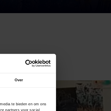
gner en kwartiermaker in
 heeft op de opleiding.
Over
 media te bieden en om ons
ze partners voor social