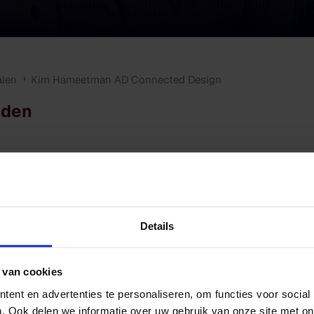
alen
Kim Hameetman AD Connected Design
nden
ted Design aan de HKU, is Kim Hameetman social desi
eze video vertelt ze over haar werk en wat ze geleerd
Details
 van cookies
ent en advertenties te personaliseren, om functies voor social
. Ook delen we informatie over uw gebruik van onze site met on