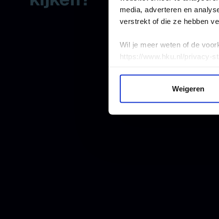
media, adverteren en analys
verstrekt of die ze hebben v
Wil je meer weten of de voor
https://www.hku.nl/privacy-s
Weigeren