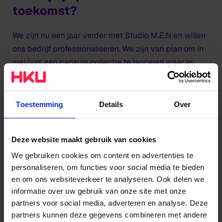
toekomst?
We zijn nu een jaar verder met Studio M.E.N en willen
ons bedrijf professionaliseren. We zijn van plan om in
mei/juni een capsule collectie te lanceren waar in
ieder geval 1 item in productie wordt genomen. We
zullen ons meer gaan focussen op onze branding.
Daarnaast hoop ik dat ik les kan blijven geven en tijd
Toestemming
Details
Over
over heb om illustraties te maken!
Deze website maakt gebruik van cookies
Wat is je advies voor aanstaande
We gebruiken cookies om content en advertenties te
studenten?
personaliseren, om functies voor social media te bieden
en om ons websiteverkeer te analyseren. Ook delen we
Studeren aan de kunstacademie is heel hard werken
informatie over uw gebruik van onze site met onze
maar wel het allerleukste wat er is! Als je echt iets in
partners voor social media, adverteren en analyse. Deze
de mode wilt gaan doen dan betekent dat hard
partners kunnen deze gegevens combineren met andere