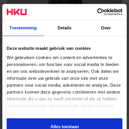
Toestemming
Details
Over
Deze website maakt gebruik van cookies
We gebruiken cookies om content en advertenties te
personaliseren, om functies voor social media te bieden
en om ons websiteverkeer te analyseren. Ook delen we
informatie over uw gebruik van onze site met onze
partners voor social media, adverteren en analyse. Deze
partners kunnen deze gegevens combineren met andere
informatie die u aan ze heeft verstrekt of die ze hebben
Nathan Flier
verzameld op basis van uw gebruik van hun services.
Game Development
Wil je meer weten of de voorkeur aanpassen, bekijk dan
deze pagina:
Alles toestaan