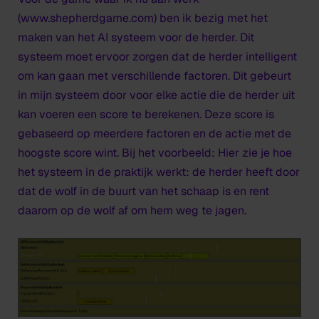
(www.shepherdgame.com) ben ik bezig met het
maken van het AI systeem voor de herder. Dit
systeem moet ervoor zorgen dat de herder intelligent
om kan gaan met verschillende factoren. Dit gebeurt
in mijn systeem door voor elke actie die de herder uit
kan voeren een score te berekenen. Deze score is
gebaseerd op meerdere factoren en de actie met de
hoogste score wint. Bij het voorbeeld: Hier zie je hoe
het systeem in de praktijk werkt: de herder heeft door
dat de wolf in de buurt van het schaap is en rent
daarom op de wolf af om hem weg te jagen.