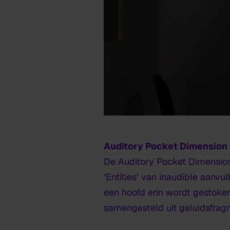
Auditory Pocket Dimension
De Auditory Pocket Dimension 
‘Entities’ van inaudible aanv
een hoofd erin wordt gestoken
samengesteld uit geluidsfra