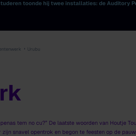
fstuderen toonde hij twee installaties: de Auditory
entenwerk
Urubu
rk
 penas tem no cu?” De laatste woorden van Houtje To
er zijn snavel opentrok en begon te feesten op de pauw