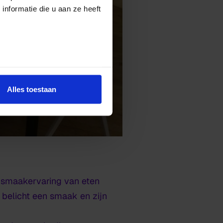
nformatie die u aan ze heeft
Alles toestaan
n smaakervaring van eten
 belicht een smaak en zijn