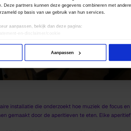
e. Deze partners kunnen deze gegevens combineren met andere i
erzameld op basis van uw gebruik van hun services.
keur aanpassen, bekijk dan deze pagina:
tatement-en-disclaimer/cookie
Aanpassen
aire installatie die onderzoekt hoe muziek de focus e
n gemaakt door de aperitieven te eten. Elke aperitief