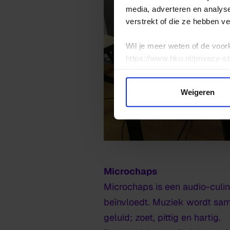
media, adverteren en analys
verstrekt of die ze hebben v
Wil je meer weten of de voor
https://www.hku.nl/privacy-s
Weigeren
Microchaps
Microchaps is een audio-culin
beïnvloedt. Muziek wordt same
geluid; zoet, pittig en hartig.