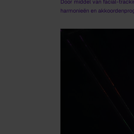
Door middel van facial-tracki
harmonieën en akkoordenprog