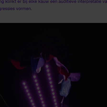
ng klinkt er bij elke kauw een auditieve interpretatie
ressies vormen.