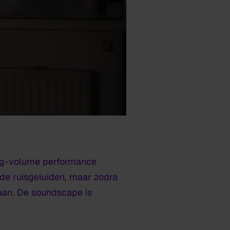
laag-volume performance
rde ruisgeluiden, maar zodra
 aan. De soundscape is