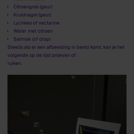
Citroengras (geur)
Kruidnagel (geur)
Lychees of nectarine
Water met citroen
Salmiak (of drop)
Steeds als er een afbeelding in beeld komt, kan je het
volgende op de lijst proeven of
ruiken.