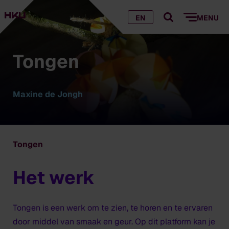
EN
MENU
Tongen
Maxine de Jongh
Tongen
Het werk
Tongen
is een werk om te zien, te horen en te ervaren
door middel van smaak en geur. Op dit platform kan je