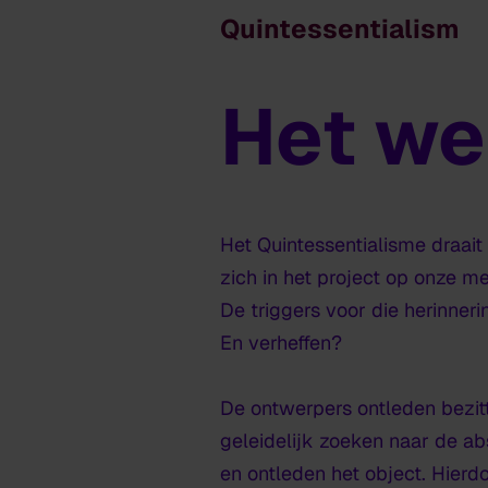
Quintessentialism
Het we
Quintessentialism
Het Quintessentialisme draai
zich in het project op onze m
De triggers voor die herinne
En verheffen?
De ontwerpers ontleden bezitt
geleidelijk zoeken naar de ab
en ontleden het object. Hierd