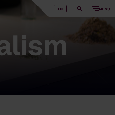
EN
MENU
alism