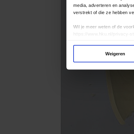
media, adverteren en analys
verstrekt of die ze hebben v
Wil je meer weten of de voor
https://www.hku.nl/privacy-s
Weigeren