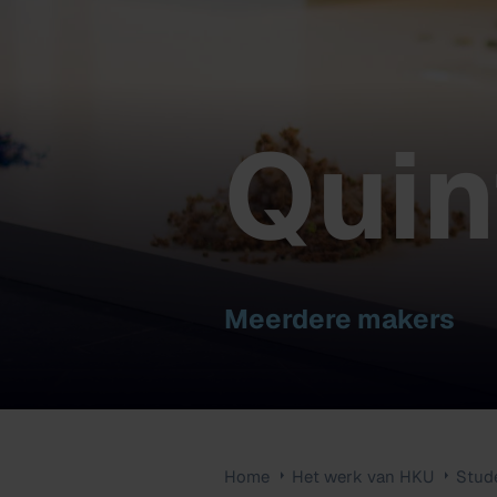
Quin
Meerdere makers
Home
Het werk van HKU
Stud