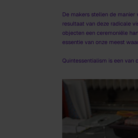
De makers stellen de manier w
resultaat van deze radicale vi
objecten een ceremoniële han
essentie van onze meest waard
Quintessentialism
is een van 