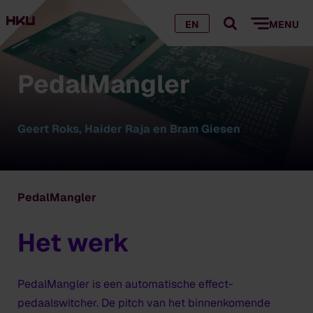
EN
MENU
PedalMangler
Geert Roks, Haider Raja en Bram Giesen
PedalMangler
Het werk
PedalMangler is een automatische effect-
pedaalswitcher. De pitch van het binnenkomende