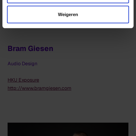
Weigeren
Bram Giesen
Audio Design
HKU Exposure
http://www.bramgiesen.com