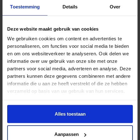
Toestemming
Details
Over
Geert Roks
Deze website maakt gebruik van cookies
Audio Design
We gebruiken cookies om content en advertenties te
personaliseren, om functies voor social media te bieden
HKU Exposure
en om ons websiteverkeer te analyseren. Ook delen we
Linked in
informatie over uw gebruik van onze site met onze
http://www.geertroks.com
partners voor social media, adverteren en analyse. Deze
partners kunnen deze gegevens combineren met andere
informatie die u aan ze heeft verstrekt of die ze hebben
verzameld op basis van uw gebruik van hun services.
Wil je meer weten of de voorkeur aanpassen, bekijk dan
deze pagina:
Alles toestaan
https://www.hku.nl/privacy-statement-en-
disclaimer/cookie
Aanpassen