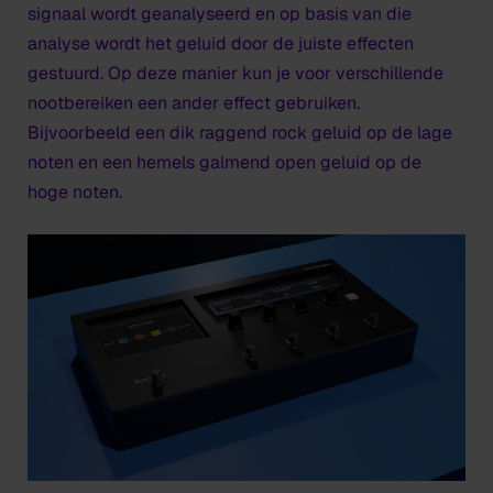
signaal wordt geanalyseerd en op basis van die
analyse wordt het geluid door de juiste effecten
gestuurd. Op deze manier kun je voor verschillende
nootbereiken een ander effect gebruiken.
Bijvoorbeeld een dik raggend rock geluid op de lage
noten en een hemels galmend open geluid op de
hoge noten.