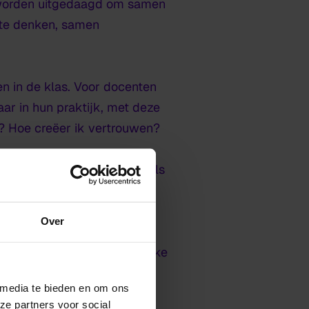
 worden uitgedaagd om samen
 te denken, samen
n in de klas. Voor docenten
ar in hun praktijk, met deze
d? Hoe creëer ik vertrouwen?
. Waarschijnlijk wel. Maar als
 samen iets kunnen maken,
Over
 proberen en de leerlingen elke
 media te bieden en om ons
ze partners voor social