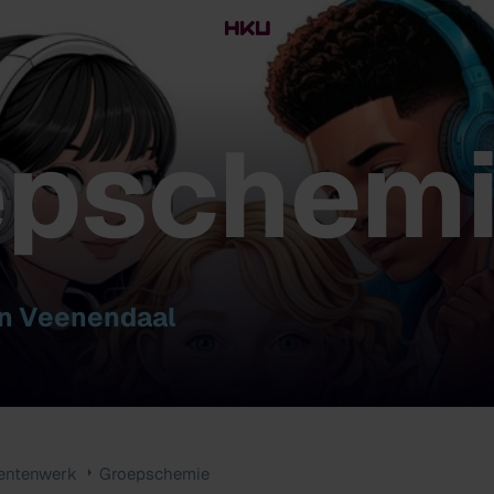
epschem
an Veenendaal
entenwerk
Groepschemie