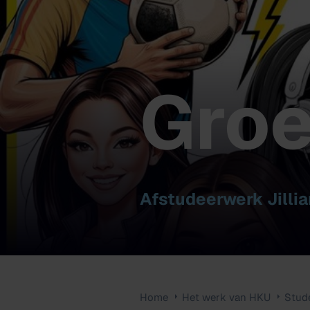
Gro
Afstudeerwerk Jilli
Home
Het werk van HKU
Stud