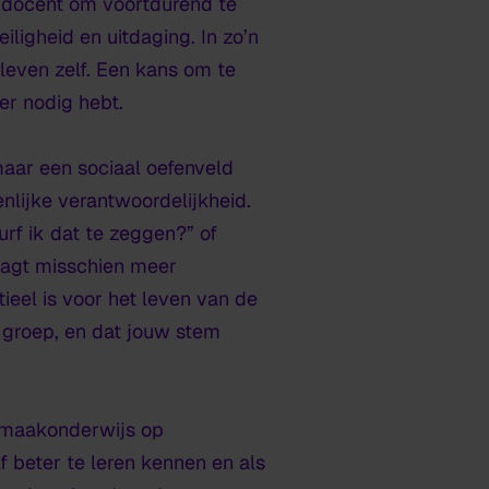
e docent om voortdurend te
ligheid en uitdaging. In zo’n
nleven zelf. Een kans om te
der nodig hebt.
aar een sociaal oefenveld
lijke verantwoordelijkheid.
rf ik dat te zeggen?” of
aagt misschien meer
ieel is voor het leven van de
 groep, en dat jouw stem
n maakonderwijs op
lf beter te leren kennen en als