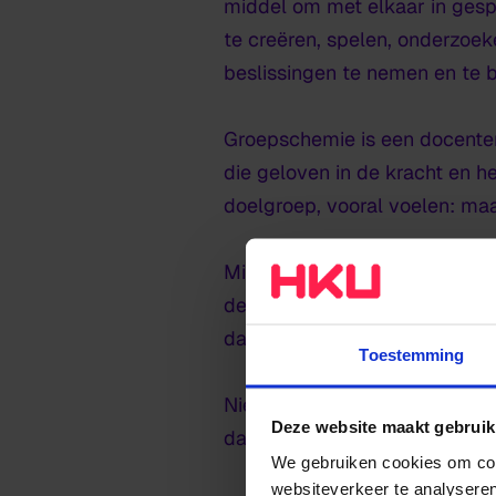
middel om met elkaar in ges
te creëren, spelen, onderzoe
beslissingen te nemen en te b
Groepschemie is een docenten
die geloven in de kracht en 
doelgroep, vooral voelen: ma
Misschien lukt het niet in één
deze leerlingen ervaren dat 
dan leg je de basis voor iets g
Toestemming
Niets werkt altijd in het onde
Deze website maakt gebruik
dag weer een nieuwe kans ge
We gebruiken cookies om cont
websiteverkeer te analyseren