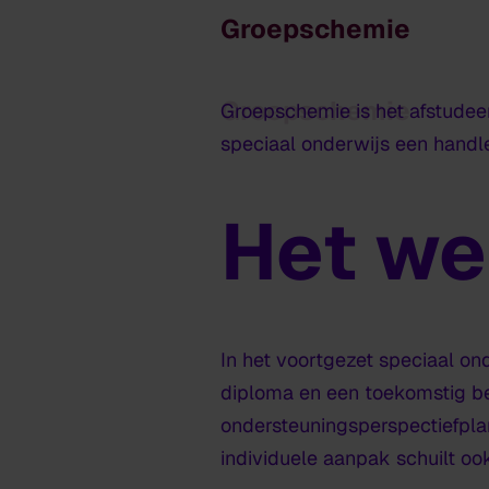
Groepschemie
Groepschemie
Groepschemie is het afstudeer
speciaal onderwijs een handle
Het we
In het voortgezet speciaal on
diploma en een toekomstig ber
ondersteuningsperspectiefplan
individuele aanpak schuilt oo