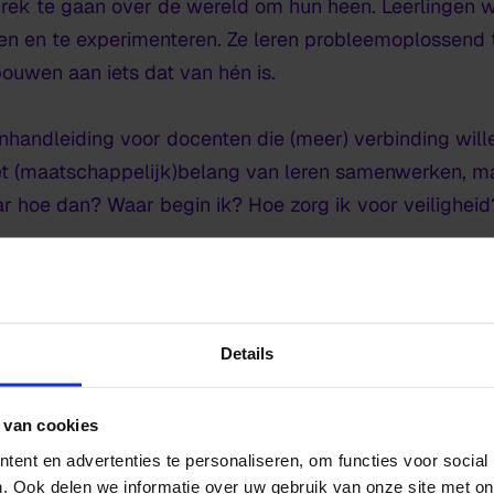
prek te gaan over de wereld om hun heen. Leerlingen
ken en te experimenteren. Ze leren probleemoplossend
ouwen aan iets dat van hén is.
handleiding voor docenten die (meer) verbinding wille
het (maatschappelijk)belang van leren samenwerken, ma
ar hoe dan? Waar begin ik? Hoe zorg ik voor veilighei
 les. Waarschijnlijk niet. Misschien struikel je onderweg
ze mogen bijdragen, dat ze gehoord worden, en dat ze
roters. Iets dat verder gaat dan de les.
Details
rwijs, dus er is geen goed of fout. Zolang je maar blijft
 van cookies
eft.
ent en advertenties te personaliseren, om functies voor social
. Ook delen we informatie over uw gebruik van onze site met on