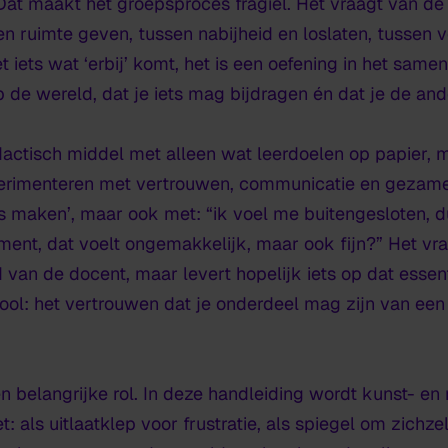
 Dat maakt het groepsproces fragiel. Het vraagt van d
 ruimte geven, tussen nabijheid en loslaten, tussen vei
iets wat ‘erbij’ komt, het is een oefening in het same
op de wereld, dat je iets mag bijdragen én dat je de an
actisch middel met alleen wat leerdoelen op papier, m
erimenteren met vertrouwen, communicatie en gezamen
s maken’, maar ook met: “ik voel me buitengesloten, du
ment, dat voelt ongemakkelijk, maar ook fijn?” Het vr
van de docent, maar levert hopelijk iets op dat essent
ool: het vertrouwen dat je onderdeel mag zijn van een
en belangrijke rol. In deze handleiding wordt kunst- e
: als uitlaatklep voor frustratie, als spiegel om zichze