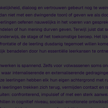
lijkheid, dialoog en vertrouwen gebeurt nog te weinig.
l dan niet met een dwingende toon) of geven we als doc
erlingen oefenen nauwelijks in het voeren van gespre
ndelen of hun mening durven geven. Terwijl juist dat so
onderwijs, de stage of het toekomstige beroep. Het lij
rontatie of de leerling dusdanig tegemoet willen kom
lijk benadelen door hun essentiële leerkansen te ontn
menwerken is spannend. Zelfs voor volwassenen soms on
as waar internaliserende en externaliserende gedraging
Deze leerlingen hebben elk hun eigen achtergrond met 
eerlingen trekken zich terug, vermijden contact en ra
uiten: confronterend, impulsief of met een sterk aanw
illen in cognitief niveau, sociaal-emotionele ontwikke