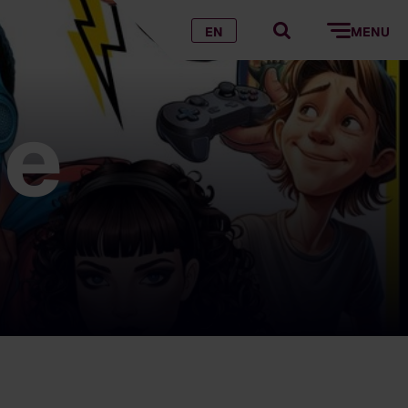
EN
MENU
ie