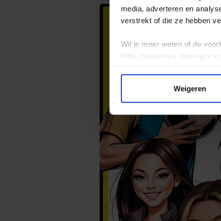
media, adverteren en analys
verstrekt of die ze hebben v
Wil je meer weten of de voor
https://www.hku.nl/privacy-s
Weigeren