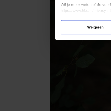
Wil je meer weten of de voor
https://www.hku.nl/privacy-s
Weigeren