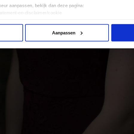
keur aanpassen, bekijk dan deze pagina:
tatement-en-disclaimer/cookie
Aanpassen