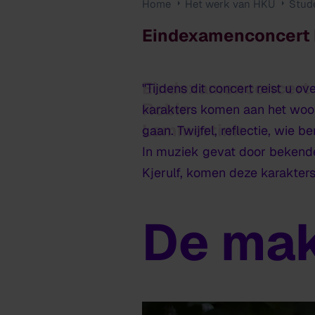
Home
Het werk van HKU
Stud
Eindexamenconcert 
Eindexamenconcert
"Tijdens dit concert reist u 
Robin
karakters komen aan het woord
Lammertink
gaan. Twijfel, reflectie, wie b
In muziek gevat door bekend
Kjerulf, komen deze karakters 
De ma