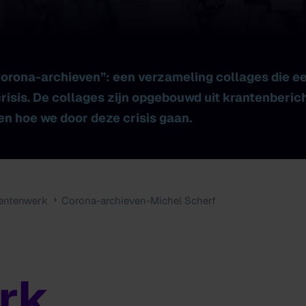
rona-archieven”: een verzameling collages die een
risis. De collages zijn opgebouwd uit krantenberic
en hoe we door deze crisis gaan.
entenwerk
Corona-archieven-Michel Scherf
rk