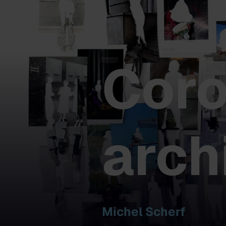
Coro
arch
Michel Scherf