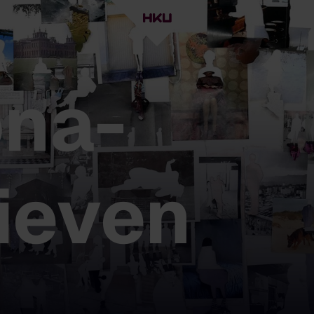
na-
ieven