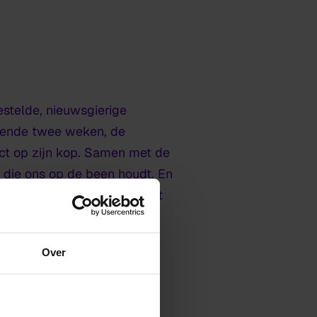
estelde, nieuwsgierige
durende twee weken, de
ct op zijn kop. Samen met de
g die ons op de been houdt. En
t en uitgewerkt werden, dit
Over