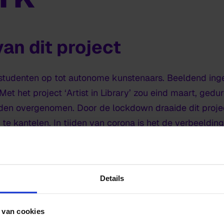
an dit project
t studenten op tot autonome kunstenaars. Beeldend ing
 Met het project ‘Artist in Library’ zou eind maart, ge
den overgenomen. Door de lockdown draaide dit proje
e kantelen. In tijden van corona is het de verbeeldin
videobijeenkomsten waarin ideeën kwamen, aangescherp
Details
ker
 van cookies