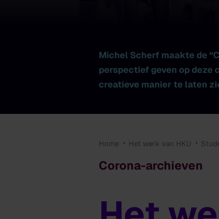
Michel Scherf maakte de “Co
perspectief geven op deze c
creatieve manier te laten zi
Home
Het werk van HKU
Stud
Corona-archieven
Het we
Corona-
archieven