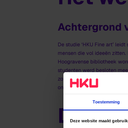
Achtergrond v
De studie ‘HKU Fine art’ leid
mensen die vol ideeën zitten.
Hoogravense bibliotheek wor
studenten werd besloten mee t
zo ontstond tijdens tal van 
online project.
Toestemming
De ma
Deze website maakt gebruik