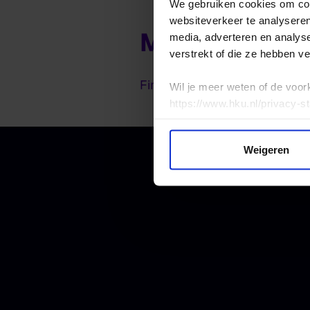
We gebruiken cookies om cont
websiteverkeer te analyseren
Michel Serf
media, adverteren en analys
verstrekt of die ze hebben v
Fine Art
Wil je meer weten of de voor
https://www.hku.nl/privacy-s
Weigeren