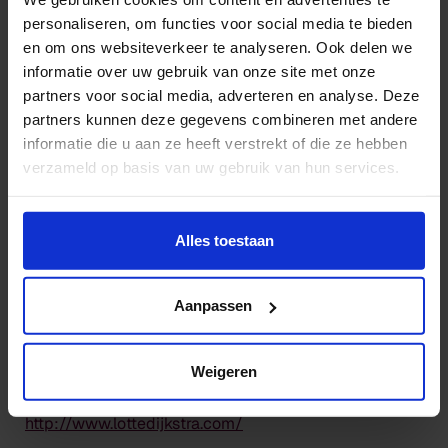
personaliseren, om functies voor social media te bieden
en om ons websiteverkeer te analyseren. Ook delen we
informatie over uw gebruik van onze site met onze
partners voor social media, adverteren en analyse. Deze
partners kunnen deze gegevens combineren met andere
informatie die u aan ze heeft verstrekt of die ze hebben
verzameld op basis van uw gebruik van hun services.
De makers
Wil je meer weten of de voorkeur aanpassen, bekijk dan
deze pagina:
Alles toestaan
Lotte Dijkstra
https://www.hku.nl/privacy-statement-en-
disclaimer/cookie
Aanpassen
Illustration
HKU Exposure
Instagram
Weigeren
LinkedIn
http://www.lottedijkstra.com/