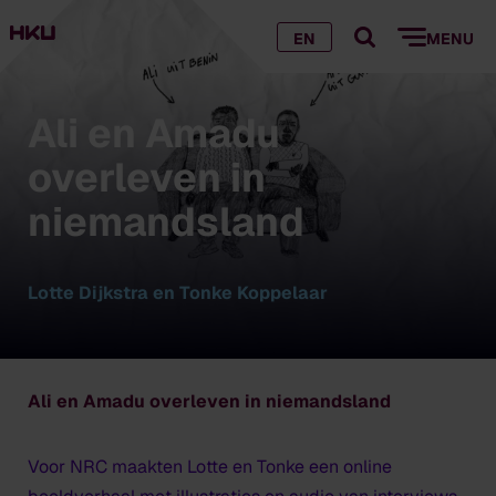
EN
MENU
Ali en Amadu
overleven in
niemandsland
Lotte Dijkstra en Tonke Koppelaar
Ali en Amadu overleven in niemandsland
Voor NRC maakten Lotte en Tonke een online