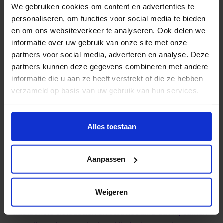
We gebruiken cookies om content en advertenties te
personaliseren, om functies voor social media te bieden
en om ons websiteverkeer te analyseren. Ook delen we
informatie over uw gebruik van onze site met onze
partners voor social media, adverteren en analyse. Deze
partners kunnen deze gegevens combineren met andere
informatie die u aan ze heeft verstrekt of die ze hebben
verzameld op basis van uw gebruik van hun services.
Wil je meer weten of de voorkeur aanpassen, bekijk dan
Armia Yousefi
deze pagina:
Alles toestaan
https://www.hku.nl/privacy-statement-en-
Fashion Design
disclaimer/cookie
Aanpassen
Instagram
Weigeren
Armia Yousefi (1990) werkt op basis van de
traditionele silhouetten uit Iran, het land dat hij samen