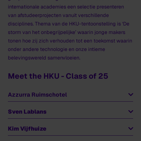
internationale academies een selectie presenteren
van afstudeerprojecten vanuit verschillende
disciplines. Thema van de HKU-tentoonstelling is
‘De
storm van het onbegrijpelijke’
waarin jonge makers
tonen hoe zij zich verhouden tot een toekomst waarin
onder andere technologie en onze intieme
belevingswereld samenvloeien.
Meet the HKU - Class of 25
Azzurra Ruimschotel
BEYE’ĀYINETU
በየአይነቱ
(Product Design)
Sven Lablans
Wat begon als een zoektocht naar culturele identiteit,
DIGITAL EMBODIED DESIGN – redefining the role of
Kim Vijfhuize
resulteerde in een textielwerk over culturele
the body in contemporary graphic design (Graphic
verbondenheid. Het werk is ontstaan uit een
Design)
Residence in Artistry (Master of Education in Arts)