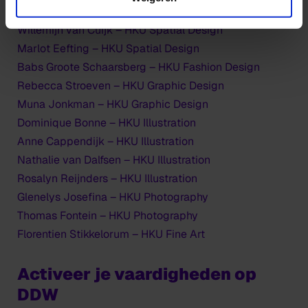
Marco Sleumer – HKU Spatial Design
Willemijn van Cuijk – HKU Spatial Design
Marlot Eefting – HKU Spatial Design
Babs Groote Schaarsberg – HKU Fashion Design
Rebecca Stroeven – HKU Graphic Design
Muna Jonkman – HKU Graphic Design
Dominique Bonne – HKU Illustration
Anne Cappendijk – HKU Illustration
Nathalie van Dalfsen – HKU Illustration
Rosalyn Reijnders – HKU Illustration
Glenelys Josefina – HKU Photography
Thomas Fontein – HKU Photography
Florentien Stikkelorum – HKU Fine Art
Activeer je vaardigheden op
DDW