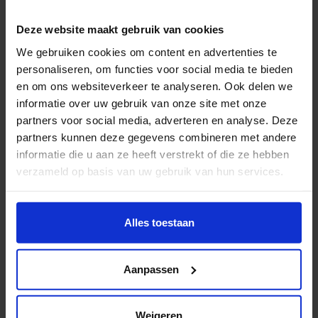
1M2 Collective
Deze website maakt gebruik van cookies
Sectie C, Daalakkersweg 2
We gebruiken cookies om content en advertenties te
Rik Grevink - Graphic Design
personaliseren, om functies voor social media te bieden
en om ons websiteverkeer te analyseren. Ook delen we
Design Perron Graduates 2025
informatie over uw gebruik van onze site met onze
Station Area, Fuutlaan 12E
partners voor social media, adverteren en analyse. Deze
Judith Spil – HKU Product Design (makers-collectief
partners kunnen deze gegevens combineren met andere
informatie die u aan ze heeft verstrekt of die ze hebben
'De Makersmarkt')
verzameld op basis van uw gebruik van hun services.
Bowen de Boer – HKU Product Design (makers-
collectief 'De Makersmarkt')
Wil je meer weten of de voorkeur aanpassen, bekijk dan
Nean Lotze – HKU Product Design (makers-collectief
deze pagina:
Alles toestaan
'De Makersmarkt')
https://www.hku.nl/privacy-statement-en-
Fenna Hofstede – HKU Product Design
disclaimer/cookie
Aanpassen
Lydia Nieuwmeijer – HKU Product Design
Lotte Raida – HKU Product Design
Job van der Bent – HKU Product Design
Weigeren