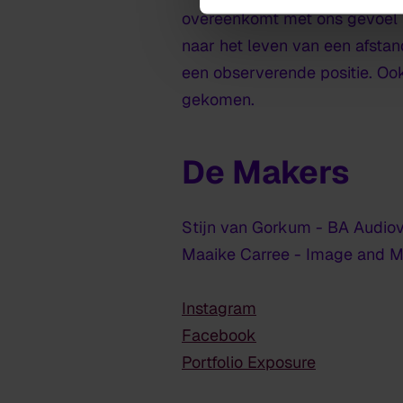
overeenkomt met ons gevoel t
naar het leven van een afstand
een observerende positie. Ook 
gekomen.
De Makers
Stijn van Gorkum - BA Audiov
Maaike Carree - Image and M
Instagram
Facebook
Portfolio Exposure