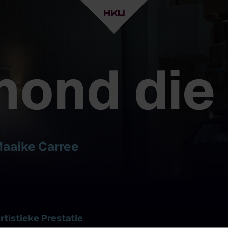
hond die 
Maaike Carree
tistieke Prestatie