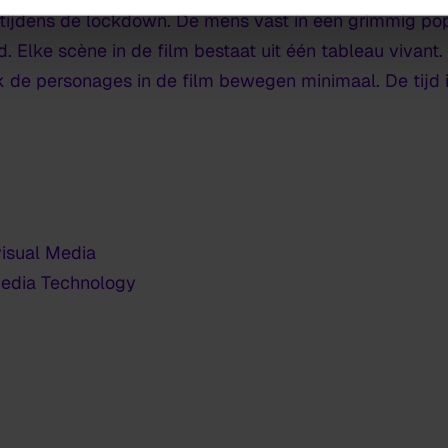
ijdens de lockdown. De mens vast in een grimmig poppe
. Elke scène in de film bestaat uit één tableau vivant.
de personages in de film bewegen minimaal. De tijd is b
isual Media
edia Technology