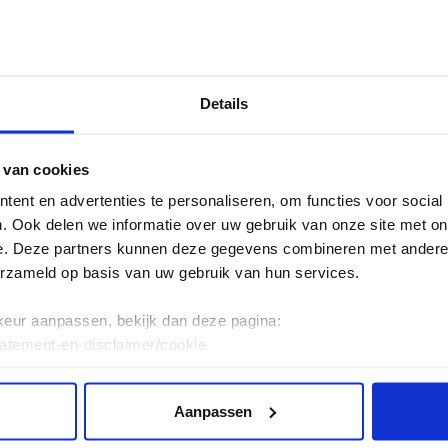
ecten
HKU Awards
Een hond die huilt
Details
 van cookies
ent en advertenties te personaliseren, om functies voor social
. Ook delen we informatie over uw gebruik van onze site met on
e. Deze partners kunnen deze gegevens combineren met andere i
erzameld op basis van uw gebruik van hun services.
distische, zwart komische, korte fictie film. De film sp
et hoge gebouwen aan alle kanten. Het bereik is weg
keur aanpassen, bekijk dan deze pagina:
tatement-en-disclaimer/cookie
p. Het leven is tot stilstand gekomen en de geïsoleer
de.
Aanpassen
lm is in miniatuur gebouwd. Dit om een geïsoleerd gev