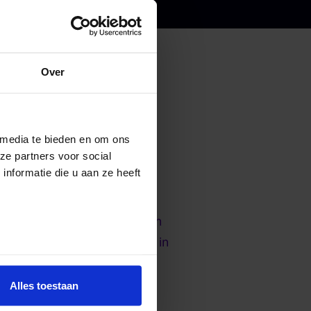
Over
 media te bieden en om ons
ze partners voor social
nformatie die u aan ze heeft
eelt zich af in een smalle,
gevallen en de inwoners van
de mens wordt geobserveerd in
Alles toestaan
oel te creëren wat