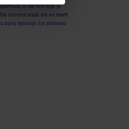
nhuis. In de film kijk je
 De camera staat stil en heeft
ijna letterlijk tot stilstand