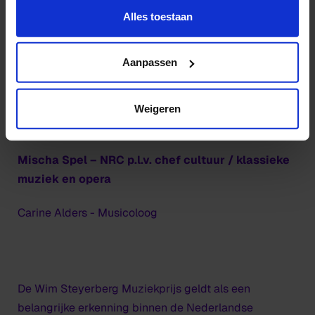
Cécile Rongen - voorzitter; HKU Studieleider
deze pagina:
Alles toestaan
Klassieke Muziek & Historische uitvoeringspraktijk
https://www.hku.nl/privacy-statement-en-
afdeling
disclaimer/cookie
Aanpassen
Ernst Rombout - HKU docent
Weigeren
Céleste Zewald - HKU docent
Mischa Spel – NRC p.l.v. chef cultuur / klassieke
muziek en opera
Carine Alders - Musicoloog
De Wim Steyerberg Muziekprijs geldt als een
belangrijke erkenning binnen de Nederlandse