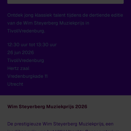
Ontdek jong klassiek talent tijdens de dertiende editie
van de Wim Steyerberg Muziekprijs in
TivoliVredenburg.
12:30 uur tot 13:30 uur
26 jun 2026
TivoliVredenburg
Hertz zaal
Vredenburgkade 11
Utrecht
Wim Steyerberg Muziekprijs 2026
De prestigieuze Wim Steyerberg Muziekprijs, een