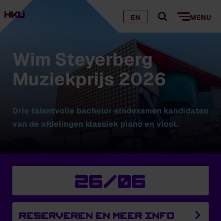
EN
MENU
Wim Steyerberg
Muziekprijs 2026
Drie talentvolle bachelor eindexamen kandidaten
van de afdelingen klassiek piano en viool.
26/06
Reserveren en meer info