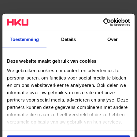
Eloise Visser
-
cello
· Leoš Janáček (1854-1928)
Pohádka
Toestemming
Details
Over
Pianobegeleiding: Léon Bak
Deze website maakt gebruik van cookies
Vivian Giesbertz
- viool (winnares Wim Steyerberg
We gebruiken cookies om content en advertenties te
Muziekprijs vol. XII 2025)
personaliseren, om functies voor social media te bieden
·
Paul Hindemith (1895-1963)
en om ons websiteverkeer te analyseren. Ook delen we
Vioolsonate No. 2, Op. 3
informatie over uw gebruik van onze site met onze
·
Andrew Norman (1979 -)
partners voor social media, adverteren en analyse. Deze
Sabina
partners kunnen deze gegevens combineren met andere
informatie die u aan ze heeft verstrekt of die ze hebben
verzameld op basis van uw gebruik van hun services.
Wim Steyerberg Muziekprijs Vol. XIII 2026 jury:
Wil je meer weten of de voorkeur aanpassen, bekijk dan