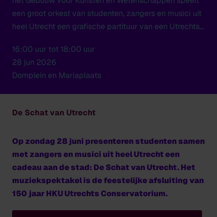
het Gebouw voor Kunsten en Wetenschappen speelt
een groot orkest van studenten, zangers en musici uit
heel Utrecht een grafische partituur van een Utrechtse
basisschoolleerling en de hernieuwde première van
16:00 uur tot 18:00 uur
een lang verloren gewaande compositie van Louis
28 jun 2026
Andriessen. Zing en speel mee!
Domplein en Mariaplaats
De Schat van Utrecht
Op zondag 28 juni presenteren studenten samen
met zangers en musici uit heel Utrecht een
cadeau aan de stad: De Schat van Utrecht. Het
muziekspektakel is de feestelijke afsluiting van
150 jaar HKU Utrechts Conservatorium.