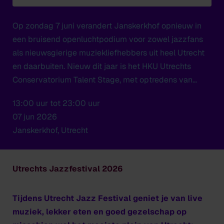
Op zondag 7 juni verandert Janskerkhof opnieuw in
een bruisend openluchtpodium voor zowel jazzfans
als nieuwsgierige muziekliefhebbers uit heel Utrecht
en daarbuiten. Nieuw dit jaar is het HKU Utrechts
Conservatorium Talent Stage, met optredens van
studenten en alumni van onze afdeling Jazz & Pop.
13:00 uur tot 23:00 uur
07 jun 2026
Janskerkhof, Utrecht
Utrechts Jazzfestival 2026
Tijdens Utrecht Jazz Festival geniet je van live
muziek, lekker eten en goed gezelschap op