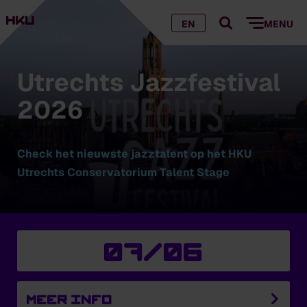
EN
MENU
Utrechts Jazzfestival
2026
Check het nieuwste jazztalent op het HKU
Utrechts Conservatorium Talent Stage
07/06
Meer info