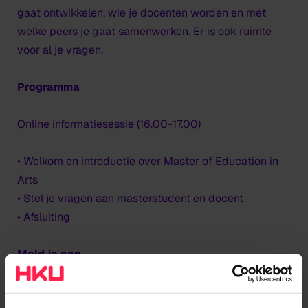
gaat ontwikkelen, wie je docenten worden en met
welke peers je gaat samenwerken. Er is ook ruimte
voor al je vragen.
Programma
Online informatiesessie (16.00-17.00)
• Welkom en introductie over Master of Education in
Arts
• Stel je vragen aan masterstudent en docent
• Afsluiting
Meld je aan
Enthousiast geworden om aan te haken? Meld je dan