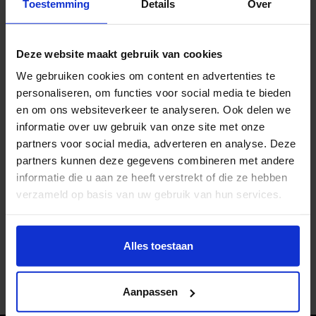
vooraf aan via onderstaande knop. Na aanmelding
Toestemming
Details
Over
ontvang je een bevestigingsmail. Twee dagen vooraf
ontvang je de zoomlink om digitaal te kunnen
Deze website maakt gebruik van cookies
aansluiten. Heb je tot die tijd vragen? Stuur een mail
We gebruiken cookies om content en advertenties te
naar:
suzan.lutke@hku.nl
personaliseren, om functies voor social media te bieden
en om ons websiteverkeer te analyseren. Ook delen we
AANMELDEN
informatie over uw gebruik van onze site met onze
partners voor social media, adverteren en analyse. Deze
Wij vinden het belangrijk om het hele jaar door
partners kunnen deze gegevens combineren met andere
voorlichtingen en meeloopdagen te organiseren,
informatie die u aan ze heeft verstrekt of die ze hebben
zodat je in iedere fase van jouw masteroriëntatie de
verzameld op basis van uw gebruik van hun services.
mogelijkheid hebt om onze opleiding beter te leren
Wil je meer weten of de voorkeur aanpassen, bekijk dan
kennen. Kun je deze dag niet? Sluit dan aan op een
deze pagina:
Alles toestaan
van de andere momenten:
https://www.hku.nl/privacy-statement-en-
disclaimer/cookie
Bekijk andere bijeenkomsten
Aanpassen