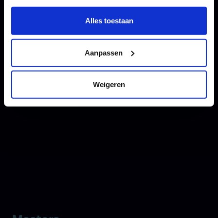
Wil je meer weten of de voorkeur aanpassen, bekijk dan
deze pagina:
Alles toestaan
https://www.hku.nl/privacy-statement-en-
disclaimer/cookie
Aanpassen
Weigeren