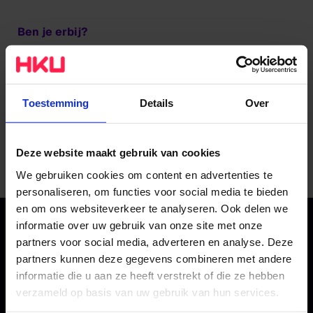
Ben je erbij?
Meld je dan vooraf aan. We houden je op de hoogte
van het inhoudelijk programma en een dag van
tevoren ontvang je de online link van de sessie. Wil je
Toestemming
Details
Over
op de hoogte blijven van nieuws van al onze masters?
Geef dit dan aan in het aanmeldingsformulier.
Deze website maakt gebruik van cookies
MELD JE AAN
We gebruiken cookies om content en advertenties te
personaliseren, om functies voor social media te bieden
en om ons websiteverkeer te analyseren. Ook delen we
informatie over uw gebruik van onze site met onze
partners voor social media, adverteren en analyse. Deze
partners kunnen deze gegevens combineren met andere
informatie die u aan ze heeft verstrekt of die ze hebben
verzameld op basis van uw gebruik van hun services.