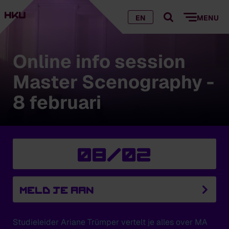
EN
MENU
Online info session
Master Scenography -
8 februari
08/02
MELD JE AAN
Studieleider Ariane Trümper vertelt je alles over MA