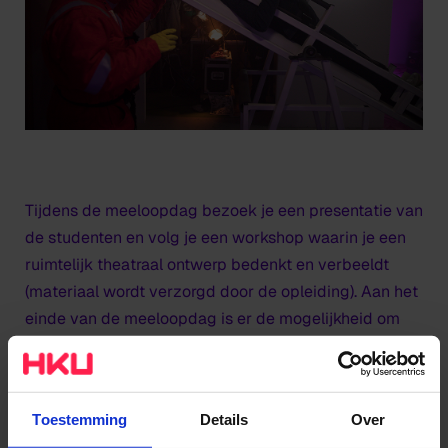
Tijdens de meeloopdag bezoek je een presentatie van
de studenten en volg je een workshop waarin je een
ruimtelijk theatraal ontwerp bedenkt en verbeeldt
(materiaal wordt verzorgd door de opleiding). Aan het
einde van de meeloopdag is er de mogelijkheid om
vragen te stellen, bijvoorbeeld over de
toelatingseisen en waar je na de opleiding aan de
slag kan.
Toestemming
Details
Over