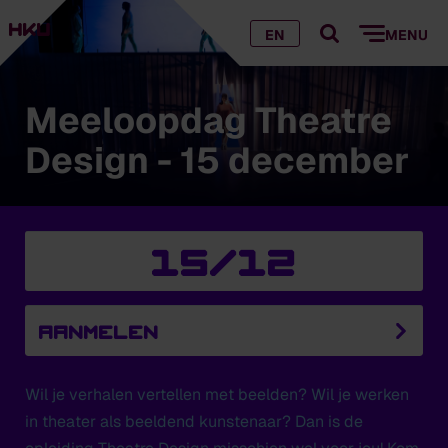
EN
MENU
Meeloopdag Theatre
Design - 15 december
15/12
AANMELEN
Wil je verhalen vertellen met beelden? Wil je werken
in theater als beeldend kunstenaar? Dan is de