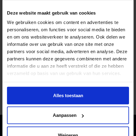
De meeloopdag Theatre Design is dinsdag 15
december 2026 van 12.00 - 17.00 uur bij HKU Theater
Deze website maakt gebruik van cookies
op Janskerkhof. Meld je aan via de knop hieronder.
We gebruiken cookies om content en advertenties te
personaliseren, om functies voor social media te bieden
en om ons websiteverkeer te analyseren. Ook delen we
MELD JE AAN
informatie over uw gebruik van onze site met onze
partners voor social media, adverteren en analyse. Deze
partners kunnen deze gegevens combineren met andere
Bekijk hier vast een impressie van een meeloopdag
informatie die u aan ze heeft verstrekt of die ze hebben
bij Theatre Design:
verzameld op basis van uw gebruik van hun services.
Wil je meer weten of de voorkeur aanpassen, bekijk dan
deze pagina:
Alles toestaan
https://www.hku.nl/privacy-statement-en-
Foto: Hoktopia, TVG3, 2021/2022
disclaimer/cookie
Aanpassen
Weigeren