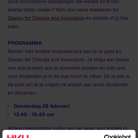
jouw innovatieve oplossingen de wereld écht een
beetje beter maken? Kom dan eens meelopen bij
Design for Change and Innovation
en ontdek of jij hier
past.
PROGRAMMA
Samen met andere studiekiezers ben je te gast bij
Design for Change and Innovation. Je krijgt een beeld
van wat je leert, wie je docenten worden en met wat
voor studenten je in de klas komt te zitten. Dit is ook is
dé plek om al je vragen te stellen aan onze studenten
en docenten.
Donderdag 26 februari
12.45 - 15.45 uur
Iedere meeloopdag vullen wij net weer wat anders in.
Bij
deze meeloopdag doe je mee met een