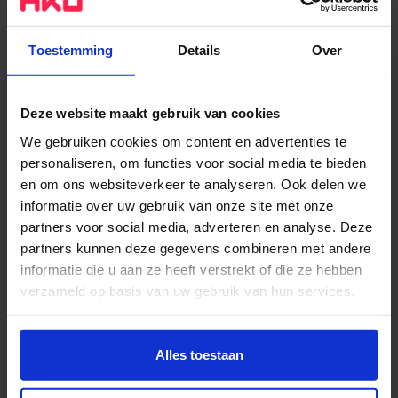
ontwerples.
Toestemming
Details
Over
MELD JE AAN
Enthousiast geworden om met ons mee te lopen?
Meld je dan vooraf aan via onderstaande knop
. Zo
Deze website maakt gebruik van cookies
krijgen wij een goed beeld van jouw wensen en
We gebruiken cookies om content en advertenties te
kunnen we onze meeloopdagen nóg persoonlijker
personaliseren, om functies voor social media te bieden
maken.
en om ons websiteverkeer te analyseren. Ook delen we
informatie over uw gebruik van onze site met onze
partners voor social media, adverteren en analyse. Deze
Aanmelden
partners kunnen deze gegevens combineren met andere
informatie die u aan ze heeft verstrekt of die ze hebben
Wij vinden het belangrijk om het hele jaar door
verzameld op basis van uw gebruik van hun services.
voorlichtingen en meeloopdagen te organiseren,
Wil je meer weten of de voorkeur aanpassen, bekijk dan
zodat je in iedere fase van jouw studiekeuze de
deze pagina:
Alles toestaan
mogelijkheid hebt om onze opleiding beter te leren
https://www.hku.nl/privacy-statement-en-
kennen.
disclaimer/cookie