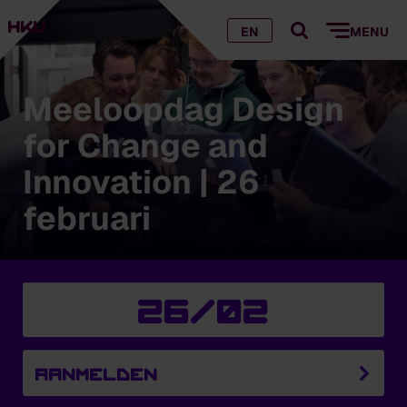
EN
MENU
Meeloopdag Design
for Change and
Innovation | 26
februari
26/02
Aanmelden