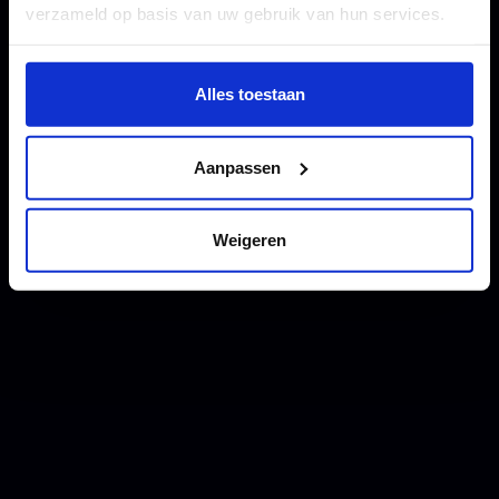
verzameld op basis van uw gebruik van hun services.
Wil je meer weten of de voorkeur aanpassen, bekijk dan
deze pagina:
Alles toestaan
https://www.hku.nl/privacy-statement-en-
disclaimer/cookie
Aanpassen
Weigeren