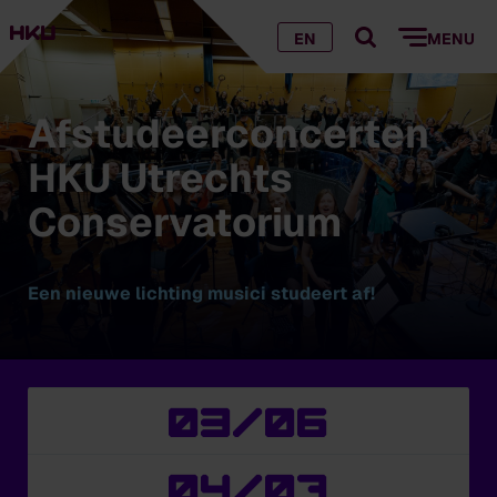
EN
MENU
Afstudeerconcerten
HKU Utrechts
Conservatorium
Een nieuwe lichting musici studeert af!
03/06
04/07