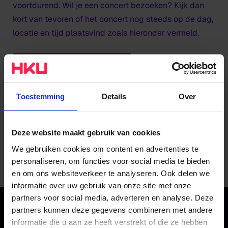
voortdurend. Wil je een concert bezoeken? Kijk dan
kort van tevoren of het concert nog steeds op de dag,
locatie en tijd plaatsvind zoals hieronder vermeld.
BEKIJK DE CONCERTEN
Toestemming
Details
Over
Alle concerten op locatie bij HKU Utrechts
Conservatorium zijn gratis toegankelijk. Vindt een
Deze website maakt gebruik van cookies
concert ergens anders plaats? Kijk dan voor eventuele
We gebruiken cookies om content en advertenties te
toegangsprijs en praktische informatie op de website
personaliseren, om functies voor social media te bieden
van het betreffende podium.
en om ons websiteverkeer te analyseren. Ook delen we
informatie over uw gebruik van onze site met onze
partners voor social media, adverteren en analyse. Deze
partners kunnen deze gegevens combineren met andere
informatie die u aan ze heeft verstrekt of die ze hebben