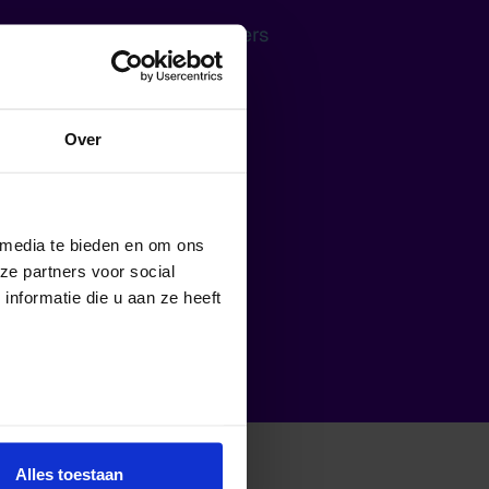
l is. De keuzes van ontwerpers
odium krijgen en welke
r de systemen waarbinnen we
ld blijft en wie niet wordt
Over
 media te bieden en om ons
ze partners voor social
nformatie die u aan ze heeft
Alles toestaan