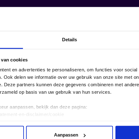
Absent by Desig
n laat zien dat verdwijnen geen toeva
en hun opdrachtgevers bepalen welke stemmen een p
verhalen we horen. Wat zichtbaar is, krijgt vorm doo
werken. Diezelfde systemen bepalen ook wat buiten bee
Details
gehoord.
 van cookies
13:00 uur tot 18:00 uur
Locatie: AG -
ent en advertenties te personaliseren, om functies voor social
Minrebroederstraat 16 -
. Ook delen we informatie over uw gebruik van onze site met on
Utrecht
e. Deze partners kunnen deze gegevens combineren met andere i
06 jun 2026 t/m 27 jun
erzameld op basis van uw gebruik van hun services.
2026
keur aanpassen, bekijk dan deze pagina:
tatement-en-disclaimer/cookie
Aanpassen
gn