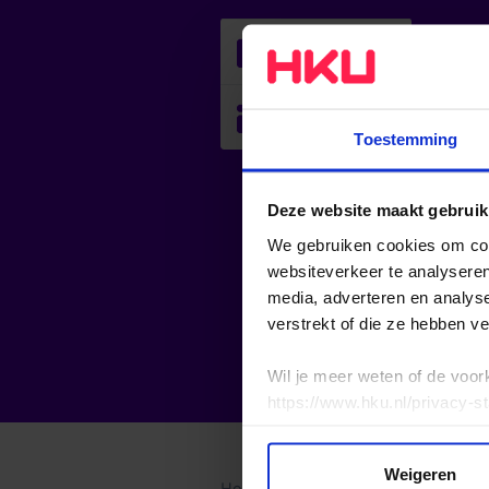
06/06
27/06
Toestemming
Deze website maakt gebruik
We gebruiken cookies om cont
websiteverkeer te analyseren
media, adverteren en analys
verstrekt of die ze hebben v
Wil je meer weten of de voor
https://www.hku.nl/privacy-s
Weigeren
Home
Agenda
Absent by Desi