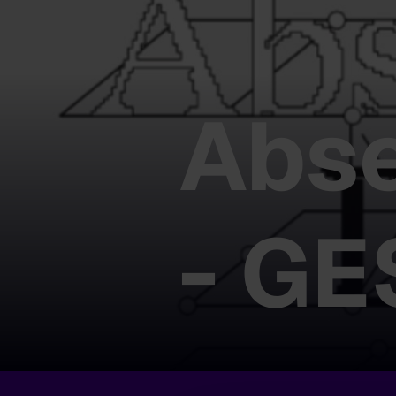
Abse
- G