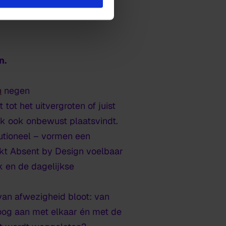
n.
n
negen
ot het uitvergroten of juist
ak ook onbewust plaatsvindt.
tutioneel – vormen een
akt
Absent by Design
voelbaar
ak en de dagelijkse
 van afwezigheid bloot: van
aloog aan met elkaar én met de