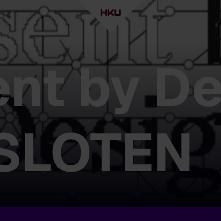
nt by De
ESLOTEN