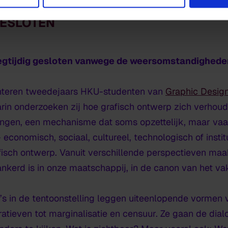
 GESLOTEN
oegtijdig gesloten vanwege de weersomstandighede
enteren tweedejaars HKU-studenten van
Graphic Desig
n onderzoeken zij hoe grafisch ontwerp zich verhoudt t
langen, een mechanisme dat soms opzettelijk, maar va
conomisch, sociaal, cultureel, technologisch of insti
afisch ontwerp. Vanuit verschillende perspectieven ma
rankerd is in onze maatschappij, in de canon van het v
deo’s in de tentoonstelling leggen uiteenlopende vormen
rratieven tot marginalisatie en censuur. Ze gaan de di