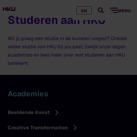
EN
MENU
Studeren aan HKU
Wil jij graag een studie in de kunsten volgen? Ontdek
welke studie van HKU bij jou past, bekijk onze negen
academies en lees meer over wat studeren aan HKU
betekent.
Academies
Beeldende Kunst
Creative Transformation