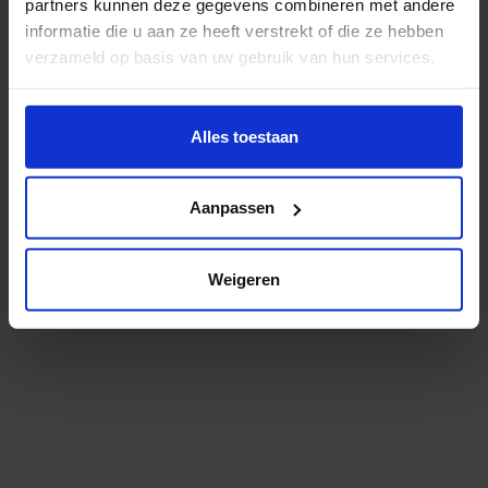
Er zit een kleine typefout in het adres. Check je dit
partners kunnen deze gegevens combineren met andere
even?
informatie die u aan ze heeft verstrekt of die ze hebben
verzameld op basis van uw gebruik van hun services.
Misschien helpt dit je verder:
Wil je meer weten of de voorkeur aanpassen, bekijk dan
deze pagina:
Alles toestaan
Bekijk het studieaanbod
https://www.hku.nl/privacy-statement-en-
Lees meer over onderzoek en expertise
disclaimer/cookie
Aanpassen
Niet gevonden wat je zocht? Probeer het via
onze
zoekmachine
.
Weigeren