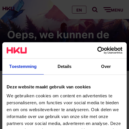
EN
MENU
Oeps, we kunnen de
pagina die je zoekt
niet vinden…
Toestemming
Details
Over
Oeps, we kunnen de pagina die je zoekt niet
Deze website maakt gebruik van cookies
vinden…
We gebruiken cookies om content en advertenties te
personaliseren, om functies voor social media te bieden
Hoe komt dat?
en om ons websiteverkeer te analyseren. Ook delen we
informatie over uw gebruik van onze site met onze
Wij hebben de pagina verplaatst of verwijderd
partners voor social media, adverteren en analyse. Deze