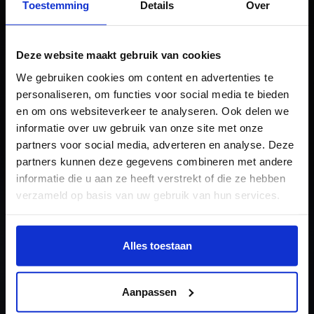
Toestemming
Details
Over
Deze website maakt gebruik van cookies
Basiskwalificatie
We gebruiken cookies om content en advertenties te
personaliseren, om functies voor social media te bieden
Didactische
en om ons websiteverkeer te analyseren. Ook delen we
informatie over uw gebruik van onze site met onze
Bekwaamheid Deel B
partners voor social media, adverteren en analyse. Deze
De cursus
partners kunnen deze gegevens combineren met andere
informatie die u aan ze heeft verstrekt of die ze hebben
verzameld op basis van uw gebruik van hun services.
Wil je meer weten of de voorkeur aanpassen, bekijk dan
deze pagina:
Alles toestaan
https://www.hku.nl/privacy-statement-en-
disclaimer/cookie
Aanpassen