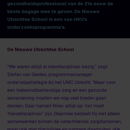
gezondheidsprofessional van de 21e eeuw de
beste bagage mee te geven. De Nieuwe
Utrechtse School is een van HKU's
onderzoeksprogramma's.
De Nieuwe Utrechtse School
“We waren altijd al interdisciplinair bezig,” zegt
Stefan van Geelen, programmamanager
onderwijsstrategie bij het UMC Utrecht. “Maar voor
een toekomstbestendige zorg en een gezonde
samenleving moeten we nog veel breder gaan
denken. Daar hamert Nirav altijd op: het moet
‘transdisciplinair’ zijn. Daarmee bedoelt hij niet alleen
samenwerken binnen de verschillende zorgdomeinen,
maar ook met disciplines en partners daarbuiten, óók