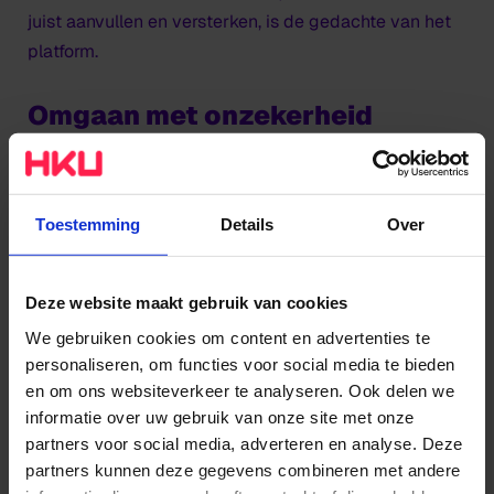
juist aanvullen en versterken, is de gedachte van het
platform.
Omgaan met onzekerheid
In de publieksdialogen, onderwijsprogramma’s en de
onderzoeksprojecten van
De Nieuwe Utrechtse
Toestemming
Details
Over
School
zoeken deelnemers met totaal verschillende
achtergronden naar een manier om elkaars inzichten
in te zetten. Zo ging de publieksdialoog in september
Deze website maakt gebruik van cookies
2021 over
leven met onzekerheid.
Iets waar
We gebruiken cookies om content en advertenties te
kunstenaars zich over het algemeen beter bij voelen
personaliseren, om functies voor social media te bieden
dan medici. “Stefan kwam met het idee om het hier
en om ons websiteverkeer te analyseren. Ook delen we
samen over te hebben,” vertelt Nirav Christophe. “Hij
informatie over uw gebruik van onze site met onze
is heel sterk in dit soort filosofische denkexercities: hij
partners voor social media, adverteren en analyse. Deze
legt in zijn hoofd voortdurend de verbinding tussen
partners kunnen deze gegevens combineren met andere