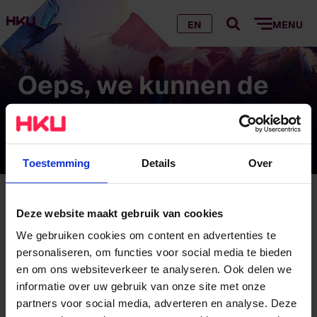
EN
MENU
Oeps, we kunnen de
pagina die je zoekt
niet vinden…
Toestemming
Details
Over
Oeps, we kunnen de pagina die je zoekt niet
Deze website maakt gebruik van cookies
vinden…
We gebruiken cookies om content en advertenties te
personaliseren, om functies voor social media te bieden
Hoe komt dat?
en om ons websiteverkeer te analyseren. Ook delen we
informatie over uw gebruik van onze site met onze
Wij hebben de pagina verplaatst of verwijderd
partners voor social media, adverteren en analyse. Deze