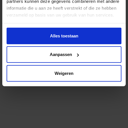
Er zit een kleine typefout in het adres. Check je dit
partners kunnen deze gegevens combineren met andere
even?
informatie die u aan ze heeft verstrekt of die ze hebben
verzameld op basis van uw gebruik van hun services.
Misschien helpt dit je verder:
Wil je meer weten of de voorkeur aanpassen, bekijk dan
deze pagina:
Alles toestaan
Bekijk het studieaanbod
https://www.hku.nl/privacy-statement-en-
Lees meer over onderzoek en expertise
disclaimer/cookie
Aanpassen
Niet gevonden wat je zocht? Probeer het via
onze
zoekmachine
.
Weigeren