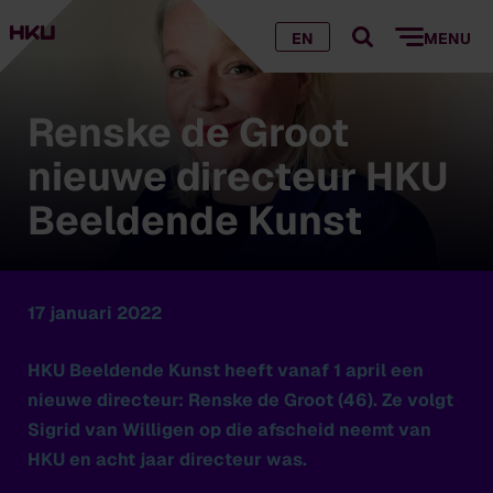
EN
MENU
Renske de Groot
nieuwe directeur HKU
Beeldende Kunst
17 januari 2022
HKU Beeldende Kunst heeft vanaf 1 april een
nieuwe directeur: Renske de Groot (46). Ze volgt
Sigrid van Willigen op die afscheid neemt van
HKU en acht jaar directeur was.