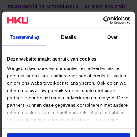
masteropleiding Kunsteducatie. ‘Het is een boeiende
en uitdagende tijd voor zowel de kunst- en
cultuursector als het hoger kunstonderwijs. Ik zie
ernaar uit om deze uitdagingen samen met een
Toestemming
Details
Over
fantastisch team aan te pakken en om mijn netwerk
en ervaring in beide werkvelden in te zetten voor een
toekomstbestendige en inclusievere cultuursector.’
Deze website maakt gebruik van cookies
We gebruiken cookies om content en advertenties te
Heleen Jumelet, vicevoorzitter van het College van
personaliseren, om functies voor social media te bieden
Bestuur van HKU, is enthousiast over de komst van De
en om ons websiteverkeer te analyseren. Ook delen we
Groot. ‘Ik ben blij dat Renske ons komt versterken. Ze
informatie over uw gebruik van onze site met onze
is iemand die graag verantwoordelijkheid neemt en
partners voor social media, adverteren en analyse. Deze
samenwerkt om ruimte te creëren voor de
partners kunnen deze gegevens combineren met andere
informatie die u aan ze heeft verstrekt of die ze hebben
talentontwikkeling van medewerkers en studenten.
verzameld op basis van uw gebruik van hun services.
Verder brengt ze belangrijke ervaring en kennis met
zich mee, ze heeft humor en is resultaatgericht. Op dit
Wil je meer weten of de voorkeur aanpassen, bekijk dan