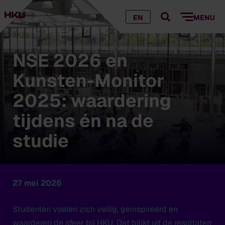
EN
MENU
NSE 2026 en
Kunsten-Monitor
2025: waardering
tijdens én na de
studie
27 mei 2026
Studenten voelen zich veilig, geïnspireerd en
waarderen de sfeer bij HKU. Dat blijkt uit de resultaten