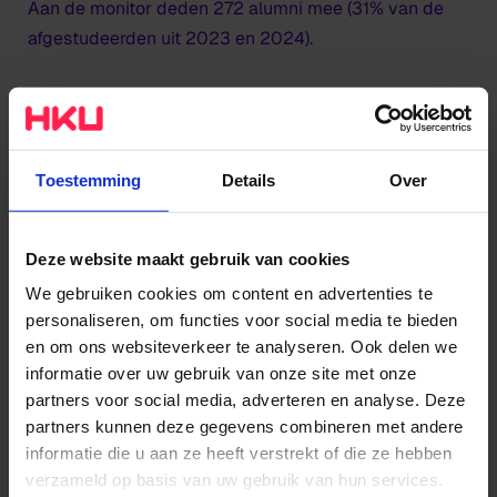
Aan de monitor deden 272 alumni mee (31% van de
afgestudeerden uit 2023 en 2024).
Tevreden over docenten en inhoud
Huidige studenten zijn positief over hun docenten. Zij
Toestemming
Details
Over
ervaren hen als betrokken, inhoudelijk deskundig en
goed ingevoerd in de beroepspraktijk. Ook waarderen
zij de open sfeer waarin ruimte is voor vragen en
Deze website maakt gebruik van cookies
dialoog.
We gebruiken cookies om content en advertenties te
personaliseren, om functies voor social media te bieden
Op de meeste thema’s scoort HKU in de NSE goed en
en om ons websiteverkeer te analyseren. Ook delen we
vergelijkbaar met vorig jaar, ook ten opzichte van
informatie over uw gebruik van onze site met onze
andere kunsthogescholen. Dat geldt onder meer voor
partners voor social media, adverteren en analyse. Deze
inhoud en opzet van de opleiding, studiebegeleiding,
partners kunnen deze gegevens combineren met andere
betrokkenheid en contact. Op veel onderdelen scoort
informatie die u aan ze heeft verstrekt of die ze hebben
HKU bovendien boven het hbo-gemiddelde.
verzameld op basis van uw gebruik van hun services.