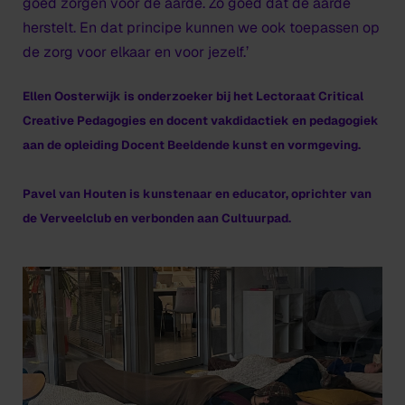
goed zorgen voor de aarde. Zo goed dat de aarde
herstelt. En dat principe kunnen we ook toepassen op
de zorg voor elkaar en voor jezelf.’
Ellen Oosterwijk is onderzoeker bij het Lectoraat Critical
Creative Pedagogies en docent vakdidactiek en pedagogiek
aan de opleiding Docent Beeldende kunst en vormgeving.
Pavel van Houten is kunstenaar en educator, oprichter van
de Verveelclub en verbonden aan Cultuurpad.