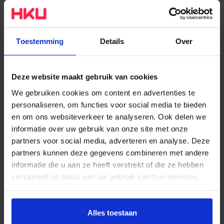
de samenleving.’
Spagaat
Toestemming
Details
Over
Tijdens het seminar deden de studenten aan de hand
van opdrachten onderzoek naar niksdoen. Ze kregen
Deze website maakt gebruik van cookies
vooraf geen definitie van niksdoen en bogen zich de
We gebruiken cookies om content en advertenties te
eerste dag over de vraag wat het zou kunnen zijn.
personaliseren, om functies voor social media te bieden
Jelle Ris, wetenschappelijk medewerker NIVOZ
en om ons websiteverkeer te analyseren. Ook delen we
(onderzoek & ontwikkeling), schreef er een
artikel
over,
informatie over uw gebruik van onze site met onze
waarin hij Ellen Oosterwijk en Pavel van Houten
partners voor social media, adverteren en analyse. Deze
interviewde en verslag doet van het hele experiment.
partners kunnen deze gegevens combineren met andere
informatie die u aan ze heeft verstrekt of die ze hebben
De spagaat is continu voelbaar: Hoe geef je vorm aan
verzameld op basis van uw gebruik van hun services.
nietsdoen zonder het productief te maken?
Oosterwijk: ‘We hadden er bewust voor gekozen het
Wil je meer weten of de voorkeur aanpassen, bekijk dan
nietsdoen niet in te zetten als middel om daarna beter
deze pagina:
Alles toestaan
te presteren. Het was puur nietsdoen om het