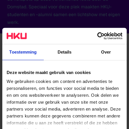
Domstad. Speciaal voor deze plek maakten HKU-
studenten en -alumni samen een lichtshow met eigen
werk.
HKU'ers verlichten Utrecht tijdens Oud en Nu
Toestemming
Details
Over
Ook het HKU-pand aan Oudenoord is onderdeel van
de lichtroute. HKU-alumni Graphic Design gingen
Deze website maakt gebruik van cookies
daarvoor de samenwerking aan met studenten Image
We gebruiken cookies om content en advertenties te
and Mediatechnology. Een voorproefje van het
personaliseren, om functies voor social media te bieden
eindresultaat zie je
hier
. De hele show is te
en om ons websiteverkeer te analyseren. Ook delen we
bewonderen vanaf 28 december vanaf 17.00 uur aan
informatie over uw gebruik van onze site met onze
Oudenoord 700.
partners voor social media, adverteren en analyse. Deze
partners kunnen deze gegevens combineren met andere
informatie die u aan ze heeft verstrekt of die ze hebben
De deelnemende HKU-studenten en hun werk: