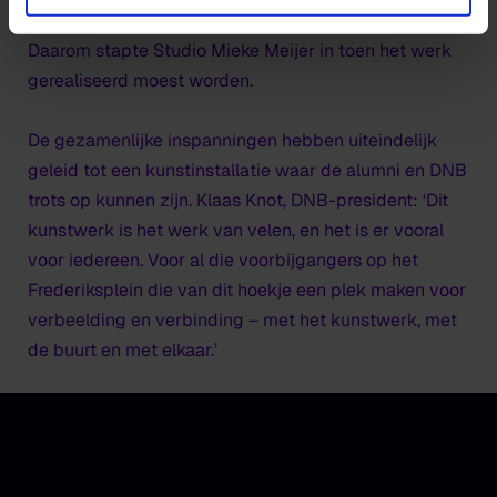
hadden wij gewoon niet genoeg ervaring mee.’
Daarom stapte Studio Mieke Meijer in toen het werk
gerealiseerd moest worden.
De gezamenlijke inspanningen hebben uiteindelijk
geleid tot een kunstinstallatie waar de alumni en DNB
trots op kunnen zijn. Klaas Knot, DNB-president: ‘Dit
kunstwerk is het werk van velen, en het is er vooral
voor iedereen. Voor al die voorbijgangers op het
Frederiksplein die van dit hoekje een plek maken voor
verbeelding en verbinding – met het kunstwerk, met
de buurt en met elkaar.’