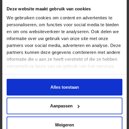
steeds meer details en wordt het bijna een soort
Deze website maakt gebruik van cookies
zoekplaat waar veel op te ontdekken valt.’
We gebruiken cookies om content en advertenties te
personaliseren, om functies voor social media te bieden
DNB is enthousiast over de co-creatie met de jonge
en om ons websiteverkeer te analyseren. Ook delen we
makers: ‘Het creatief ontwerpend vermogen van
informatie over uw gebruik van onze site met onze
kunstenaars inzetten in een niet-creatieve context
partners voor social media, adverteren en analyse. Deze
zorgt voor nieuwe verbindingen’, aldus Maaike van
partners kunnen deze gegevens combineren met andere
Leuken, programmadirecteur Huisvesting DNB en
informatie die u aan ze heeft verstrekt of die ze hebben
opdrachtgever van de kunstinstallatie.
verzameld op basis van uw gebruik van hun services.
De samenwerking had zo zijn ups en downs, bekent
Wil je meer weten of de voorkeur aanpassen, bekijk dan
deze pagina:
Alles toestaan
Poliste lachend. ‘We hebben heel andere
https://www.hku.nl/privacy-statement-en-
achtergronden en zijn samengevoegd voor dit project.
disclaimer/cookie
In het begin zaten we op een roze wolk en ging het
Aanpassen
heel goed, maar als het ontwerp eenmaal staat krijg je
daarna te maken met het aanvragen van
Weigeren
vergunningen, met aannemers, met clausules. Daar