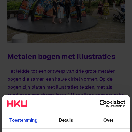
Metalen bogen met illustraties
Het leidde tot een ontwerp van drie grote metalen
bogen die samen een halve cirkel vormen. Op de
bogen zijn platen met illustraties te zien, met als
overkoepelend thema ‘groei’. Niet alleen economische
groei, maar juist ook groei in de natuur en
samenleving. Poliste: ‘Van 200 meter afstand zie je al
iets groots. Het valt meteen op. Qua kleur doet het
Toestemming
Details
Over
aan de wereld denken, en als je dichterbij komt zie je