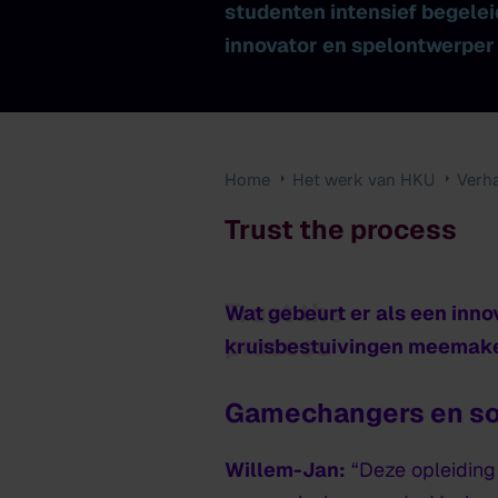
studenten intensief begelei
innovator en spelontwerper
Home
Het werk van HKU
Verh
Trust the process
Trust the
Wat gebeurt er als een inn
process
kruisbestuivingen meemaken
Gamechangers en so
Willem-Jan:
“Deze opleiding 