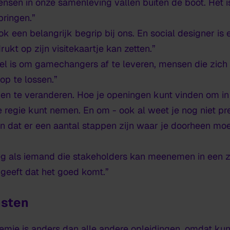
sen in onze samenleving vallen buiten de boot. Het i
pringen.”
k een belangrijk begrip bij ons. En social designer is 
kt op zijn visitekaartje kan zetten.”
el is om
gamechangers
af te leveren, mensen die zic
op te lossen.”
ngen te veranderen. Hoe je openingen kunt vinden om i
 regie kunt nemen. En om - ook al weet je nog niet pre
 dat er een aantal stappen zijn waar je doorheen moet
weg als iemand die stakeholders kan meenemen in een 
 geeft dat het goed komt.”
nsten
ie is anders dan alle andere opleidingen, omdat kunst