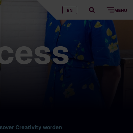
EN
MENU
ocess
ssover
Creativity
worden