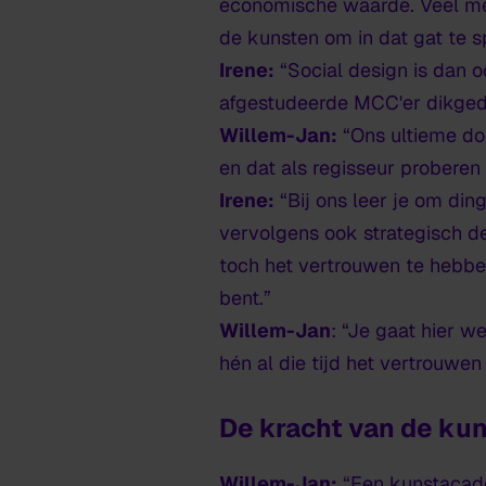
economische waarde. Veel men
de kunsten om in dat gat te s
Irene:
“Social design is dan oo
afgestudeerde MCC'er dikgedru
Willem-Jan:
“Ons ultieme do
en dat als regisseur proberen 
Irene:
“Bij ons leer je om di
vervolgens ook strategisch de
toch het vertrouwen te hebben
bent.”
Willem-Jan
: “Je gaat hier 
hén al die tijd het vertrouwen
De kracht van de ku
Willem-Jan:
“Een kunstacadem