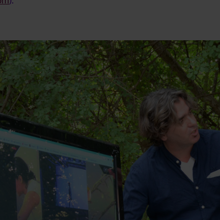
om
).