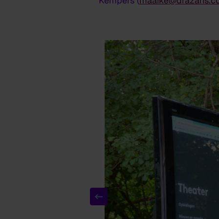
Kempers (
maaike@drazans.c