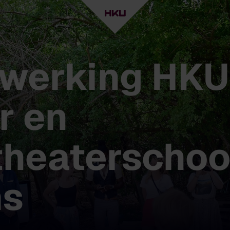
werking HKU
r en
heaterschoo
ns