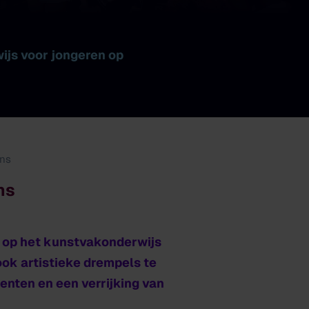
ijs voor jongeren op
ans
ns
 op het kunstvakonderwijs
ook artistieke drempels te
enten en een verrijking van