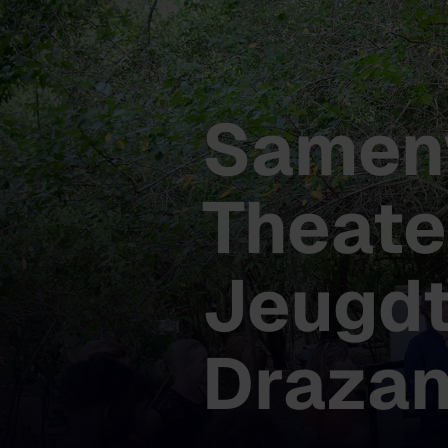
Samen
Theate
Jeugdt
Draza