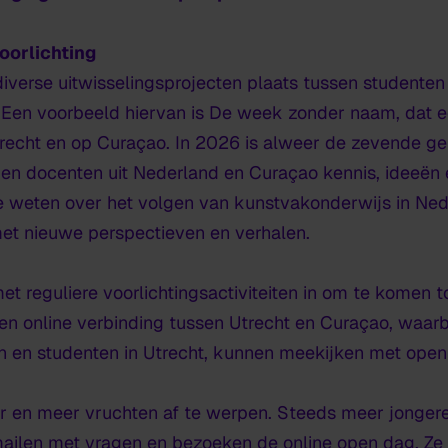
oorlichting
iverse uitwisselingsprojecten plaats tussen studente
Een voorbeeld hiervan is
De week zonder naam
, dat 
Utrecht en op Curaçao. In 2026 is alweer de zevende ge
en docenten uit Nederland en Curaçao kennis, ideeën 
 weten over het volgen van kunstvakonderwijs in Ne
et nieuwe perspectieven en verhalen.
t reguliere voorlichtingsactiviteiten in om te komen t
een online verbinding tussen Utrecht en Curaçao, waarb
 en studenten in Utrecht, kunnen meekijken met open
 en meer vruchten af te werpen. Steeds meer jonge
 mailen met vragen en bezoeken de online open dag. Z