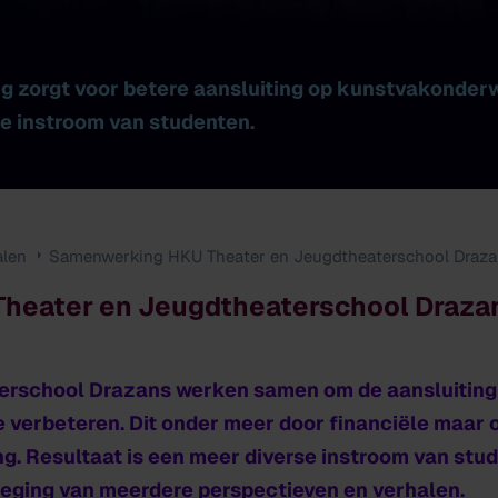
g zorgt voor betere aansluiting op kunstvakonderw
e instroom van studenten.
alen
Samenwerking HKU Theater en Jeugdtheaterschool Draz
heater en Jeugdtheaterschool Draza
erschool Drazans werken samen om de aansluiting
 verbeteren. Dit onder meer door financiële maar 
g. Resultaat is een meer diverse instroom van stud
eging van meerdere perspectieven en verhalen.​