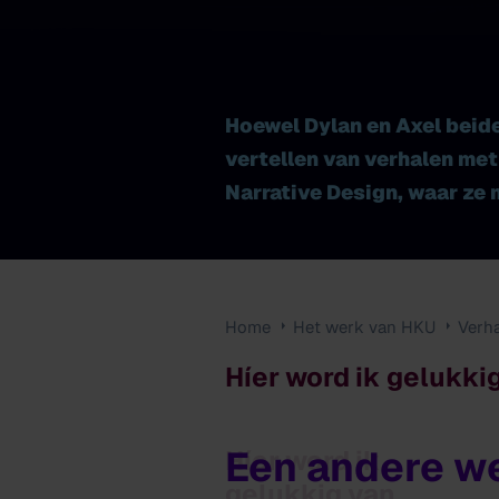
Hoewel Dylan en Axel beide
vertellen van verhalen met
Narrative Design, waar ze
Home
Het werk van HKU
Verh
Híer word ik gelukki
Een andere w
Híer word ik
gelukkig van