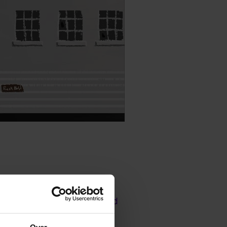
e opdracht om mensen meer
ezmarisk
gemaakt; een oud
ijg je de opdracht het land