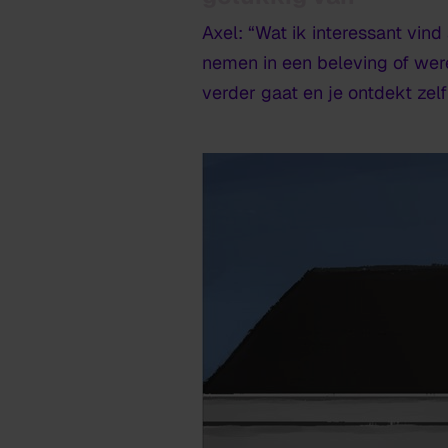
Axel: “Wat ik interessant vin
nemen in een beleving of were
verder gaat en je ontdekt zel