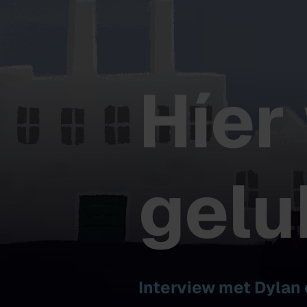
Híer
gelu
Interview met Dylan 