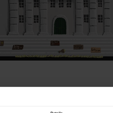
ee aan de slag zijn gegaan in de minor: “We kregen d
Hoe, dat was aan ons. We hebben de fictieve wereld
B
r word je in de rol van
head of security
geplaatst en kr