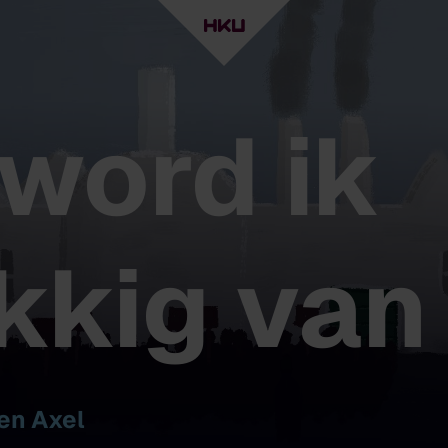
 word ik
kkig van
en Axel