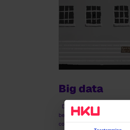
Big data
Dylan legt uit hoe zij hierm
bewust maken over big data. 
communistisch land. Als spele