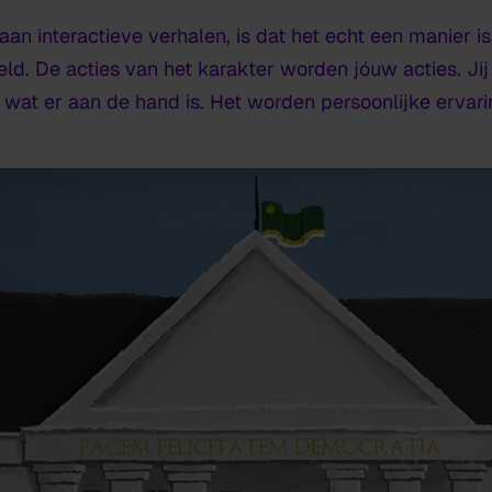
d aan interactieve verhalen, is dat het echt een manie
ld. De acties van het karakter worden jóuw acties. Jij
f wat er aan de hand is. Het worden persoonlijke erva