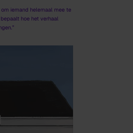
r is om iemand helemaal mee te
 bepaalt hoe het verhaal
ringen.”