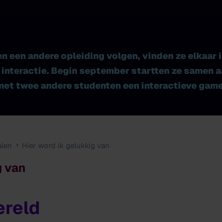
n een andere opleiding volgen, vinden ze elkaar i
 interactie. Begin september startten ze samen a
 met twee andere studenten een interactieve gam
alen
Híer word ik gelukkig van
g van
ereld